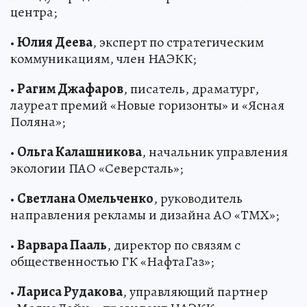
центра;
•
Юлия Деева
, эксперт по стратегическим
коммуникациям, член НАЭКК;
•
Рагим Джафаров
, писатель, драматург,
лауреат премий «Новые горизонты» и «Ясная
Поляна»;
•
Ольга Калашникова
, начальник управления
экологии ПАО «Северсталь»;
•
Светлана Омельченко
, руководитель
направления рекламы и дизайна АО «ТМХ»;
•
Варвара Пааль
, директор по связям с
общественностью ГК «НафтаГаз»;
•
Лариса Рудакова
, управляющий партнер