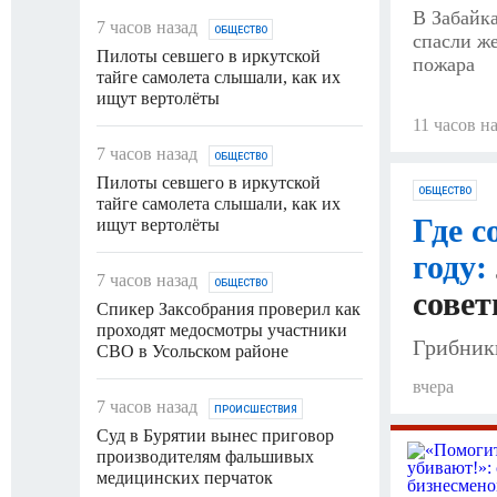
В Забайк
7 часов назад
ОБЩЕСТВО
спасли ж
Пилоты севшего в иркутской
пожара
тайге самолета слышали, как их
ищут вертолёты
11 часов н
7 часов назад
ОБЩЕСТВО
Пилоты севшего в иркутской
ОБЩЕСТВО
тайге самолета слышали, как их
Где с
ищут вертолёты
году:
7 часов назад
ОБЩЕСТВО
сове
Спикер Заксобрания проверил как
проходят медосмотры участники
Грибник
СВО в Усольском районе
вчера
7 часов назад
ПРОИСШЕСТВИЯ
Суд в Бурятии вынес приговор
производителям фальшивых
медицинских перчаток