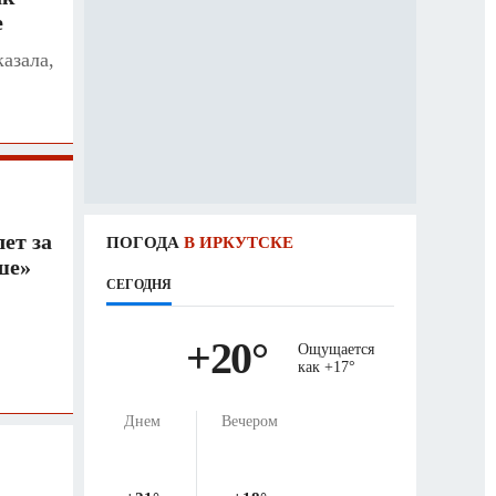
е
азала,
ет за
ПОГОДА
В ИРКУТСКЕ
ше»
СЕГОДНЯ
+20
°
Ощущается
как
+17
°
Днем
Вечером