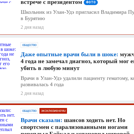
встрече с президентом
ФОТО
Школьник из Улан-Удэ пригласил Владимира П
в Бурятию
2 дня назад
ОБЩЕСТВО
Даже опытные врачи были в шоке:
мужч
4 года не замечал диагноз, который мог е
убить в любую минут
Врачи в Улан-Удэ удалили пациенту гематому, к
развивалась 4 года
2 дня назад
ОБЩЕСТВО
ЭКСКЛЮЗИВ KP.RU
Врачи сказали:
шансов ходить нет. Но
спортсмен с парализованными ногами
переплыл Байкал и установил мировой