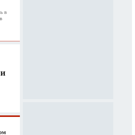
ь в
в
 и
ом