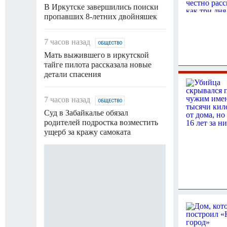
В Иркутске завершились поиски
В Забайкалье суд
пропавших 8-летних двойняшек
вернуть 800 тыс.
мошенников
7 часов назад
ОБЩЕСТВО
11 часов назад
П
Мать выжившего в иркутской
тайге пилота рассказала новые
12-летний мальчи
детали спасения
3-летним братом
Куйтунском райо
7 часов назад
ОБЩЕСТВО
Суд в Забайкалье обязал
родителей подростка возместить
ущерб за кражу самоката