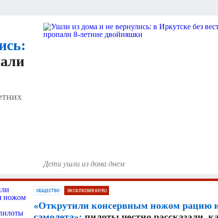
О НА СЕБЕ
ись:
пали
етних
Дети ушли из дома днем
ОБЩЕСТВО
ЭКСКЛЮЗИВ KP.RU
«Открутили консервным ножом рацию 
БЩЕСТВО
самолета»:
пилоты честно рассказали, к