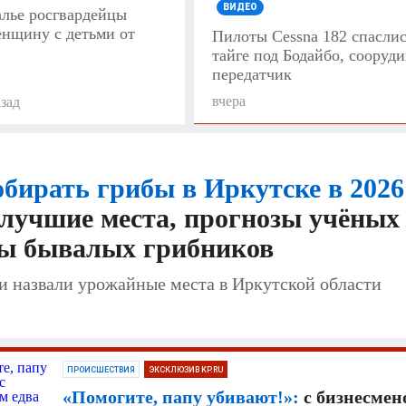
ВИДЕО
алье росгвардейцы
енщину с детьми от
Пилоты Cessna 182 спаслис
тайге под Бодайбо, сооруди
передатчик
вчера
азад
обирать грибы в Иркутске в 2026
лучшие места, прогнозы учёных
ты бывалых грибников
и назвали урожайные места в Иркутской области
ПРОИСШЕСТВИЯ
ЭКСКЛЮЗИВ KP.RU
«Помогите, папу убивают!»:
с бизнесмен