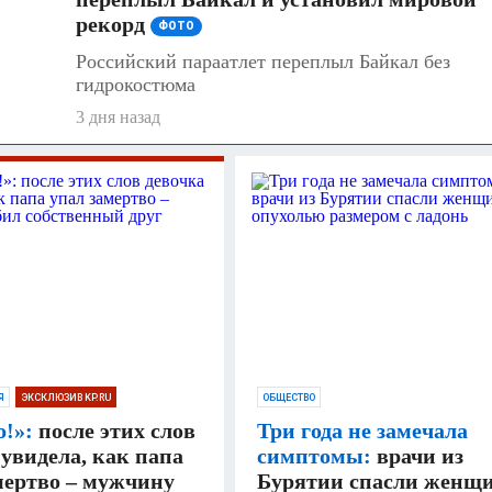
рекорд
ФОТО
Российский параатлет переплыл Байкал без
гидрокостюма
3 дня назад
Я
ЭКСКЛЮЗИВ KP.RU
ОБЩЕСТВО
о!»:
после этих слов
Три года не замечала
 увидела, как папа
симптомы:
врачи из
мертво – мужчину
Бурятии спасли женщи