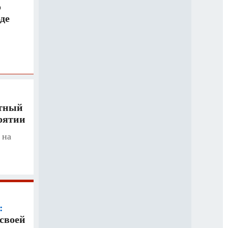
о
де
тный
урятии
 на
:
 своей