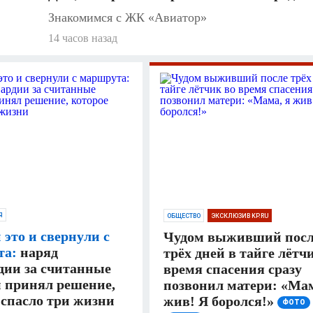
Знакомимся с ЖК «Авиатор»
14 часов назад
Я
ОБЩЕСТВО
ЭКСКЛЮЗИВ KP.RU
 это и свернули с
Чудом выживший посл
та:
наряд
трёх дней в тайге лётч
дии за считанные
время спасения сразу
 принял решение,
позвонил матери: «Мам
 спасло три жизни
жив! Я боролся!»
ФОТО