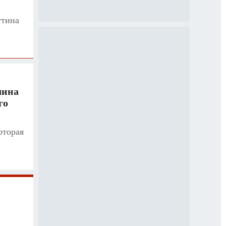
утина
ина
го
оторая