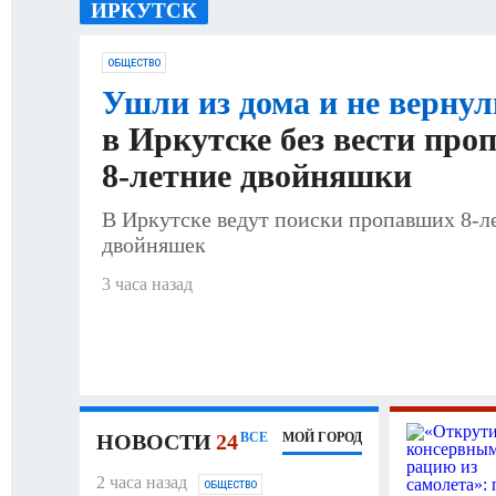
ИРКУТСК
ПРОИСШЕСТВИЯ
АФИША
ИСПЫТАН
ОБЩЕСТВО
Ушли из дома и не вернул
в Иркутске без вести про
8-летние двойняшки
В Иркутске ведут поиски пропавших 8-л
двойняшек
3 часа назад
НОВОСТИ
24
ВСЕ
МОЙ ГОРОД
2 часа назад
10 часов назад
ОБЩЕСТВО
О