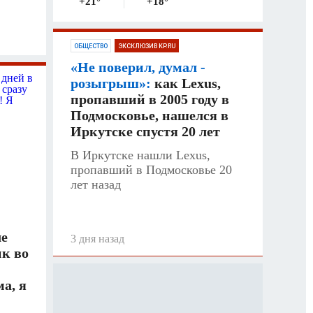
+21
°
+18
°
ОБЩЕСТВО
ЭКСКЛЮЗИВ KP.RU
«Не поверил, думал -
розыгрыш»:
как Lexus,
пропавший в 2005 году в
Подмосковье, нашелся в
Иркутске спустя 20 лет
В Иркутске нашли Lexus,
пропавший в Подмосковье 20
лет назад
е
3 дня назад
ик во
а, я