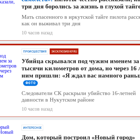
 обязал банк
три дня боролись за жизнь в глухой тайг
 рублей жертве
Мать спасенного в иркутской тайге пилота расск
как он выживал три дня
10 часов назад
РОИСШЕСТВИЯ
к на мотоцикле с
 попал в ДТП в
не
ПРОИСШЕСТВИЯ
ЭКСКЛЮЗИВ KP.RU
Убийца скрывался под чужим именем за
тысячи километров от дома, но через 16 л
ним пришли: «Я ждал вас намного рань
ФОТО
Следователи СК раскрыли убийство 16-летней
давности в Нукутском районе
10 часов назад
ИНТЕРЕСНОЕ
Дом, который построил «Новый город»