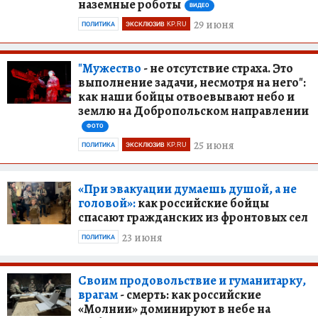
наземные роботы
ВИДЕО
29 июня
ПОЛИТИКА
ЭКСКЛЮЗИВ KP.RU
"Мужество
- не отсутствие страха. Это
выполнение задачи, несмотря на него":
как наши бойцы отвоевывают небо и
землю на Добропольском направлении
ФОТО
25 июня
ПОЛИТИКА
ЭКСКЛЮЗИВ KP.RU
«При эвакуации думаешь душой, а не
головой»:
как российские бойцы
спасают гражданских из фронтовых сел
23 июня
ПОЛИТИКА
Своим продовольствие и гуманитарку,
врагам
- смерть: как российские
«Молнии» доминируют в небе на