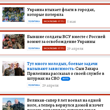
Украина втыкает флаги в городах,
которые потеряла
5 мая
ПОЛИТИКА
ЭКСКЛЮЗИВ KP.RU
Бывшие солдаты ВСУ вместе с Россией
воюют за освобождение Украины
29 апреля
ПОЛИТИКА
ЭКСКЛЮЗИВ KP.RU
Тут много молодых, боевые задачи
вызывают зависимость:
Сын Захара
Прилепина рассказал о своей службе в
штурмах на СВО
ФОТО
29 апреля
ПОЛИТИКА
Великан-сапер 8 лет воевал на одной
ноге, а теперь вернулся домой и хочет
помочь инвалидам: история героя