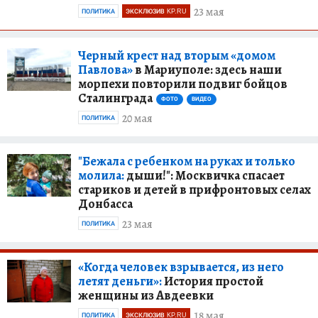
23 мая
ПОЛИТИКА
ЭКСКЛЮЗИВ KP.RU
Черный крест над вторым «домом
Павлова»
в Мариуполе: здесь наши
морпехи повторили подвиг бойцов
Сталинграда
ФОТО
ВИДЕО
20 мая
ПОЛИТИКА
"Бежала с ребенком на руках и только
молила:
дыши!": Москвичка спасает
стариков и детей в прифронтовых селах
Донбасса
23 мая
ПОЛИТИКА
«Когда человек взрывается, из него
летят деньги»:
История простой
женщины из Авдеевки
18 мая
ПОЛИТИКА
ЭКСКЛЮЗИВ KP.RU