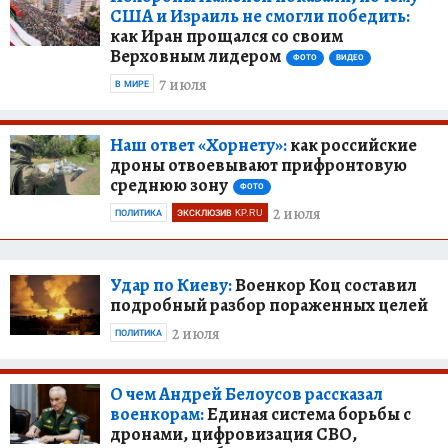
США и Израиль не смогли победить:
как Иран прощался со своим
Верховным лидером
ФОТО
ВИДЕО
7 июля
В МИРЕ
Наш ответ «Хорнету»:
как российские
дроны отвоевывают прифронтовую
среднюю зону
ФОТО
2 июля
ПОЛИТИКА
ЭКСКЛЮЗИВ KP.RU
Удар по Киеву:
Военкор Коц составил
подробный разбор пораженных целей
2 июля
ПОЛИТИКА
О чем Андрей Белоусов рассказал
военкорам:
Единая система борьбы с
дронами, цифровизация СВО,