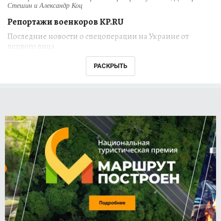
Стешин и Александр Коц
Репортажи военкоров KP.RU
Последние новости о спецоперации на Украине от
первого лица
РАСКРЫТЬ
Военные корреспонденты "Комсомольской
правды"
Александр Коц
,
Дмитрий Стешин
,
Григорий Кубатьян
находятся на передовой
российской специальной военной операции
на Украине. Их свежие репортажи из
наиболее горячих точек ежедневно
публикуются на сайте KP.RU.
Что происходит в зоне боевых действий? Как
обстоят дела в тылу? Как проходит
восстановление Мариуполя и других городов,
пострадавших от обстрелов украинских