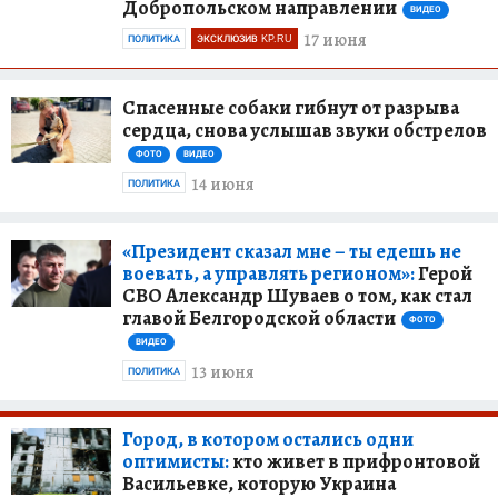
Добропольском направлении
ВИДЕО
17 июня
ПОЛИТИКА
ЭКСКЛЮЗИВ KP.RU
Спасенные собаки гибнут от разрыва
сердца, снова услышав звуки обстрелов
ФОТО
ВИДЕО
14 июня
ПОЛИТИКА
«Президент сказал мне – ты едешь не
воевать, а управлять регионом»:
Герой
СВО Александр Шуваев о том, как стал
главой Белгородской области
ФОТО
ВИДЕО
13 июня
ПОЛИТИКА
Город, в котором остались одни
оптимисты:
кто живет в прифронтовой
Васильевке, которую Украина