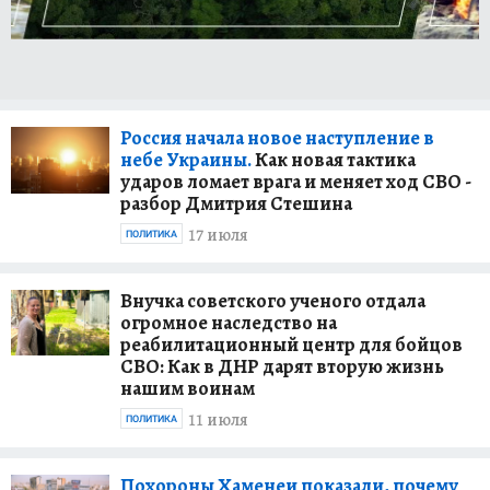
националистов? Что говорят жители ДНР,
ЛНР, Запорожья и Херсона? На эти и другие
вопросы можно узнать ответы в репортажах
военкоров на сайте KP.RU.
Россия начала новое наступление в
Александр Коц, Дмитрий Стешин, Григорий
небе Украины.
Как новая тактика
Кубатьян в своих репортажах всегда готовы
ударов ломает врага и меняет ход СВО -
поделиться с читателями интересными
разбор Дмитрия Стешина
деталями, своими наблюдениями и
17 июля
ПОЛИТИКА
оперативно взять комментарии у
непосредственных участников боевых
действий и мирных жителей, ставших
Внучка советского ученого отдала
огромное наследство на
очевидцами тех или иных событий.
реабилитационный центр для бойцов
СВО: Как в ДНР дарят вторую жизнь
Материалы наших журналистов в
нашим воинам
видеоформате смотрите на нашем YouTube-
11 июля
канале
"Репортажи военкоров "Комсомольской
ПОЛИТИКА
правды"
.
Похороны Хаменеи показали, почему