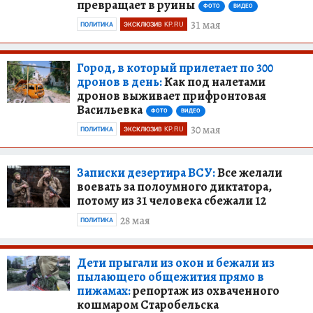
превращает в руины
ФОТО
ВИДЕО
31 мая
ПОЛИТИКА
ЭКСКЛЮЗИВ KP.RU
Город, в который прилетает по 300
дронов в день:
Как под налетами
дронов выживает прифронтовая
Васильевка
ФОТО
ВИДЕО
30 мая
ПОЛИТИКА
ЭКСКЛЮЗИВ KP.RU
Записки дезертира ВСУ:
Все желали
воевать за полоумного диктатора,
потому из 31 человека сбежали 12
28 мая
ПОЛИТИКА
Дети прыгали из окон и бежали из
пылающего общежития прямо в
пижамах:
репортаж из охваченного
кошмаром Старобельска