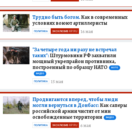
Трудно быть богом.
Как в современных
условиях воюют артиллеристы
16 мая
ПОЛИТИКА
ЭКСКЛЮЗИВ KP.RU
"За четыре года ни разу не встречал
таких":
Штурмовики РФ захватили
мощный укрепрайон противника,
построенный по образцу НАТО
ФОТО
ВИДЕО
15 мая
ПОЛИТИКА
Продвигаются вперед, чтобы люди
могли вернуться в Донбасс:
Как саперы
российской армии чистят от мин
освобожденные территории
ВИДЕО
6 мая
ПОЛИТИКА
ЭКСКЛЮЗИВ KP.RU