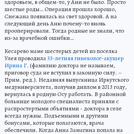
здоровьем, в общем-то, у Ани не было. Просто
шестые роды… Операция прошла хорошо,
Снежана появилась на свет здоровой. А на
следующий день Аню почему-то вновь
прооперировали. Тогда родные не знали, что
из-за врачебной ошибки…
Кесарево маме шестерых детей из поселка
Улея проводила
33-летняя гинеколог-акушер
Ирина Г
. (фамилию доктора не называем,
приговор суда не вступил в законную силу. –
Прим. ред.). Недавняя выпускница Иркутского
медуниверситета, получив диплом в 2013 году,
вернулась в родную Осу работать. В районной
больнице молодого специалиста приняли с
распростертыми объятиями - доктора в селе
всегда нужны. Подъемными и другими
бонусами, которые полагаются, врача
обеспечили. Когда Анна Замагина попала на