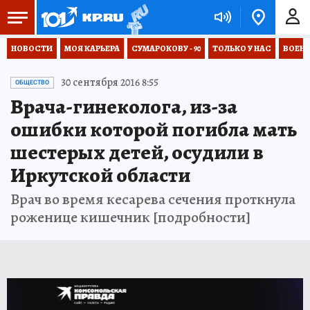
НОВОСТИ
МОЯ КАРЬЕРА
СУМАРОКОВУ - 90
ТОЛЬКО У НАС
ВОЕН
30 сентября 2016 8:55
ОБЩЕСТВО
Врача-гинеколога, из-за
ошибки которой погибла мать
шестерых детей, осудили в
Иркутской области
Врач во время кесарева сечения проткнула
роженице кишечник [подробности]