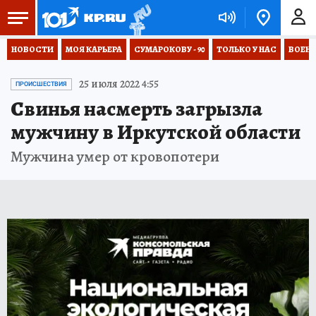
НОВОСТИ
МОЯ КАРЬЕРА
СУМАРОКОВУ - 90
ТОЛЬКО У НАС
ВОЕН
25 июля 2022 4:55
ПРОИСШЕСТВИЯ
Свинья насмерть загрызла
мужчину в Иркутской области
Мужчина умер от кровопотери