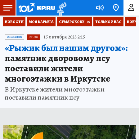
НОВОСТИ
МОЯ КАРЬЕРА
СУМАРОКОВУ - 90
ТОЛЬКО У НАС
ВОЕН
15 октября 2023 2:15
ОБЩЕСТВО
KP.RU
«Рыжик был нашим другом»:
памятник дворовому псу
поставили жители
многоэтажки в Иркутске
В Иркутске жители многоэтажки
поставили памятник псу