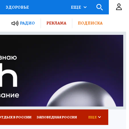
ЗДОРОВЬЕ
ЕЩЕ
ЫЕ ПРОЕКТЫ РОССИИ
РАДИО
РЕКЛАМА
ПОДПИСКА
КРЕТЫ
ПУТЕВОДИТЕЛЬ
 ЖЕЛЕЗА
ТУРИЗМ
Д ПОТРЕБИТЕЛЯ
ВСЕ О КП
ОТДЫХ В РОССИИ
ЗАПОВЕДНАЯ РОССИЯ
ЕЩЕ