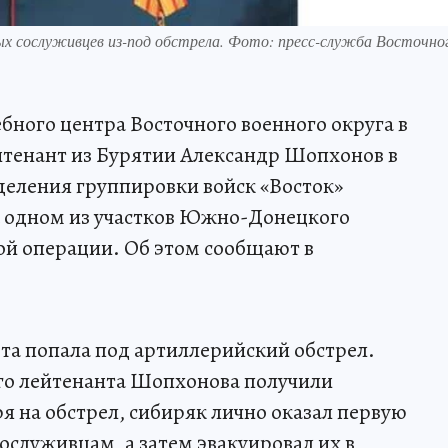
х сослуживцев из-под обстрела. Фото: пресс-служба Восточно
бного центра Восточного военного округа в
йтенант из Бурятии Александр Шопхонов в
деления группировки войск «Восток»
а одном из участков Южно-Донецкого
ой операции. Об этом сообщают в
та попала под артиллерийский обстрел.
го лейтенанта Шопхонова получили
я на обстрел, сибиряк лично оказал первую
служивцам, а затем эвакуировал их в