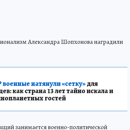
сионализм Александра Шопхонова наградили
 военные натянули «сетку»
для
в: как страна 13 лет тайно искала и
инопланетных гостей
жащий занимается военно-политической