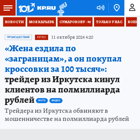
НОВОСТИ
МОЯ КАРЬЕРА
СУМАРОКОВУ - 90
ТОЛЬКО У НАС
ВОЕН
11 октября 2024 4:20
ПРОИСШЕСТВИЯ
KP.RU
«Жена ездила по
«заграницам», а он покупал
кроссовки за 100 тысяч»:
трейдер из Иркутска кинул
клиентов на полмиллиарда
рублей
ФОТО
ВИДЕО
Трейдера из Иркутска обвиняют в
мошенничестве на полмиллиарда рублей