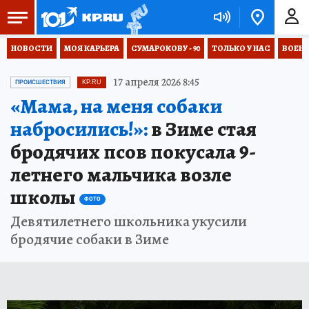
НОВОСТИ
МОЯ КАРЬЕРА
СУМАРОКОВУ - 90
ТОЛЬКО У НАС
ВОЕН
17 апреля 2026 8:45
ПРОИСШЕСТВИЯ
KP.RU
«Мама, на меня собаки
набросились!»:
в Зиме стая
бродячих псов покусала 9-
летнего мальчика возле
школы
ФОТО
Девятилетнего школьника укусили
бродячие собаки в Зиме