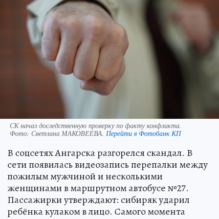
СК начал доследственную проверку по факту конфликта.
Фото:
Светлана МАКОВЕЕВА.
Перейти в Фотобанк КП
В соцсетях Ангарска разгорелся скандал. В
сети появилась видеозапись перепалки между
пожилым мужчиной и несколькими
женщинами в маршрутном автобусе №27.
Пассажирки утверждают: сибиряк ударил
ребёнка кулаком в лицо. Самого момента