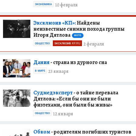
10 февраля
ЭКОНОМИКА
Эксклюзив «КП»:
Найдены
неизвестные снимки похода группы
Игоря Дятлова
ФОТО
2 февраля
ОБЩЕСТВО
ЭКСКЛЮЗИВ KP.RU
Дания
- страна из дурного сна
23 января
В МИРЕ
Судмедэксперт
- о тайне перевала
Дятлова: «Если бы они не были
физтехами, они были бы живы»
12 января
ОБЩЕСТВО
Обком
- родителям погибших туристов