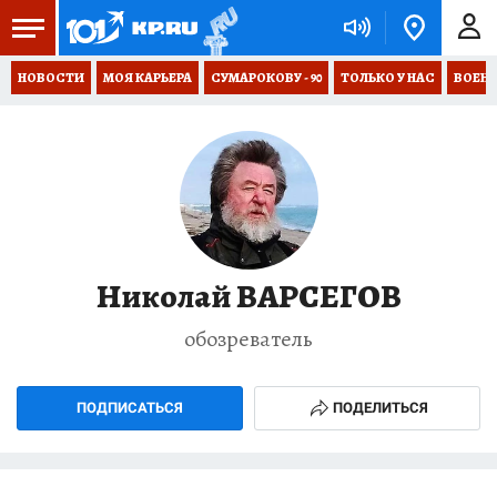
НОВОСТИ
МОЯ КАРЬЕРА
СУМАРОКОВУ - 90
ТОЛЬКО У НАС
ВОЕН
Николай ВАРСЕГОВ
обозреватель
ПОДПИСАТЬСЯ
ПОДЕЛИТЬСЯ