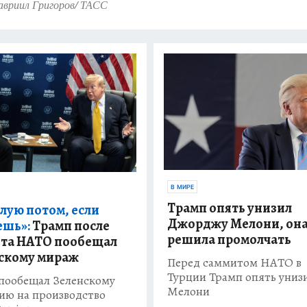
авриил Григоров/ ТАСС
В МИРЕ
Трамп опять унизил
лую потом, если
Джорджу Мелони, он
ешь»:
Трамп после
решила промолчать
та НАТО пообещал
скому мираж
Перед саммитом НАТО в
Турции Трамп опять униз
пообещал Зеленскому
Мелони
ию на производство