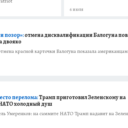
atriot
6 июля
и позор»:
отмена дисквалификации Балогуна пов
а двояко
отмена красной карточки Балогуна показала американца
есто перелома:
Трамп приготовил Зеленскому на
 НАТО холодный душ
ль Умеренков: на саммите НАТО Трамп надавит на Зелен