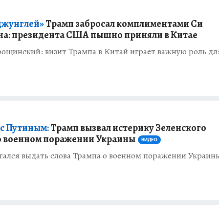
джунглей»
Трамп забросал комплиментами Си
а: президента США пышно приняли в Китае
ощинский: визит Трампа в Китай играет важную роль дл
 с Путиным:
Трамп вызвал истерику Зеленского
о военном поражении Украины
ВИДЕО
ался выдать слова Трампа о военном поражении Украины