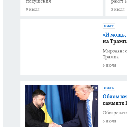
покушения
ракет P
9 июля
8 июля
В МИРЕ
«И мощь, 
на Трамп
Мирзаян: 
Трампа
6 июля
В МИРЕ
Облом вм
саммите
Обозревате
6 июля