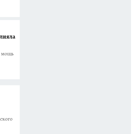
лияла
м мощь
ского