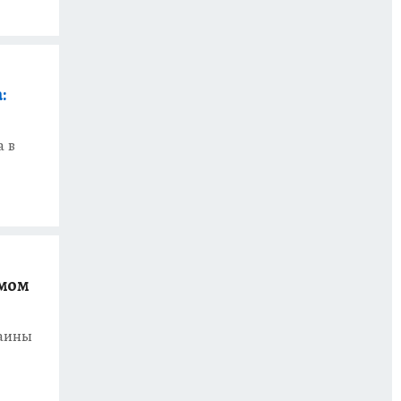
:
а в
амом
раины