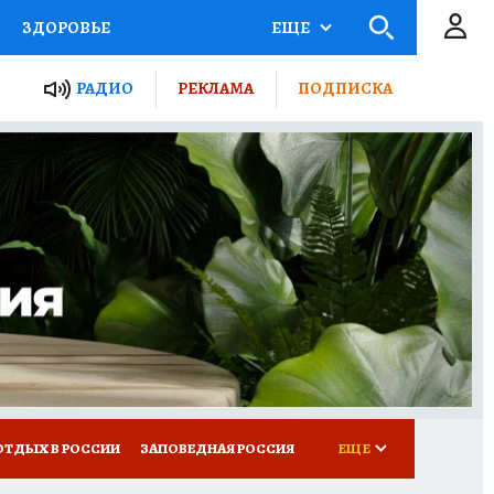
ЗДОРОВЬЕ
ЕЩЕ
ЫЕ ПРОЕКТЫ РОССИИ
РАДИО
РЕКЛАМА
ПОДПИСКА
КРЕТЫ
ПУТЕВОДИТЕЛЬ
 ЖЕЛЕЗА
ТУРИЗМ
Д ПОТРЕБИТЕЛЯ
ВСЕ О КП
ОТДЫХ В РОССИИ
ЗАПОВЕДНАЯ РОССИЯ
ЕЩЕ