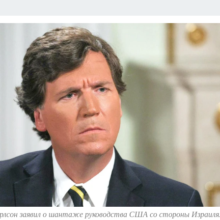
А СЕБЕ
арлсон заявил о шантаже руководства США со стороны Израиля