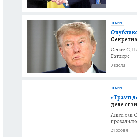
В МИРЕ
Опублико
Секретная
Сенат США:
Батлере
3 июля
В МИРЕ
«Трамп д
деле стои
American C
провалили
24 июня