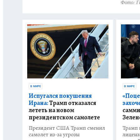
Фото: Г
В МИРЕ
В МИРЕ
Испугался покушения
«Поце
Ирана:
Трамп отказался
захоч
лететь на новом
самми
президентском самолете
Зелен
Президент США Трамп сменил
Трамп 
самолет из-за угрозы
лиценз