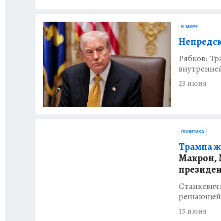
В МИРЕ
Непредск
Рябков: Тр
внутренне
23 июня
ПОЛИТИКА
Трампа ж
Макрон, 
президе
Станкевич
решающей
15 июня