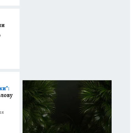
ии
о
ки":
олову
ля