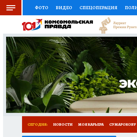
ФОТО
ВИДЕО
СПЕЦОПЕРАЦИЯ
ПОЛ
СОЦПОДДЕРЖКА
НАУКА
АФИША
СП
ВЫБОР ЭКСПЕРТОВ
ДОКТОР
ФИНАНС
КНИЖНАЯ ПОЛКА
ПРОГНОЗЫ НА СПОРТ
ПРЕСС-ЦЕНТР
НЕДВИЖИМОСТЬ
ТЕЛЕ
РАДИО КП
РЕКЛАМА
ТЕСТЫ
НОВОЕ 
СЕГОДНЯ:
НОВОСТИ
МОЯ КАРЬЕРА
СУМАРОКОВУ -