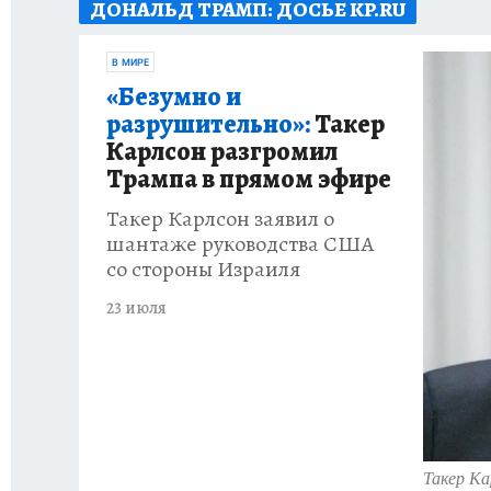
ДОНАЛЬД ТРАМП: ДОСЬЕ KP.RU
ПРОИСШЕСТВИЯ
АФИША
ИСПЫТАНО Н
В МИРЕ
«Безумно и
разрушительно»:
Такер
Карлсон разгромил
Трампа в прямом эфире
Такер Карлсон заявил о
шантаже руководства США
со стороны Израиля
23 июля
Такер К