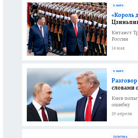
В МИРЕ
«Король 
Цзиньпин
Китаист Тр
России
14 мая
В МИРЕ
Разговор
словами 
Киев попыт
ошибку
29 апреля
ПОЛИТИКА