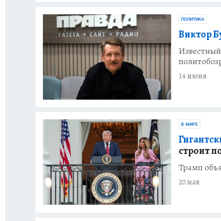
ПОЛИТИКА
Виктор Б
Известный
политобоз
14 июня
В МИРЕ
Гигантск
строит п
Трамп объя
20 мая