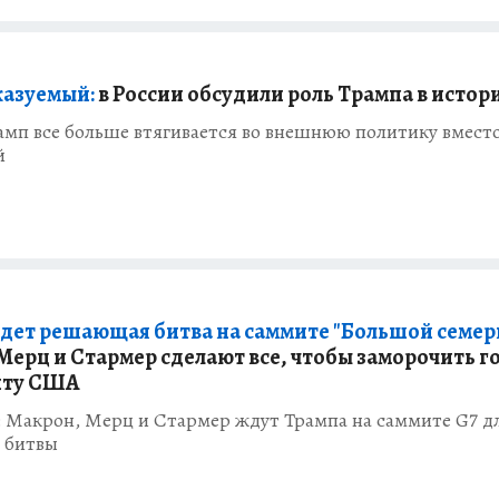
азуемый:
в России обсудили роль Трампа в истор
амп все больше втягивается во внешнюю политику вмест
й
дет решающая битва на саммите "Большой семер
Мерц и Стармер сделают все, чтобы заморочить г
нту США
: Макрон, Мерц и Стармер ждут Трампа на саммите G7 д
 битвы