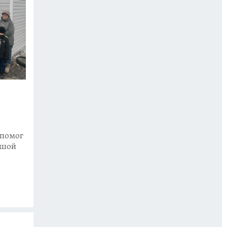
 помог
ьшой