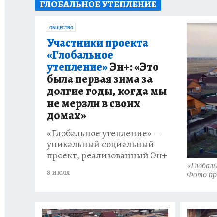
ГЛОБАЛЬНОЕ УТЕПЛЕНИЕ
ПРОИСШЕСТВИЯ
АФИША
ИСПЫТАНО Н
ОБЩЕСТВО
Участники проекта
«Глобальное
утепление»
Эн+: «Это
была первая зима за
долгие годы, когда мы
не мерзли в своих
домах»
«Глобальное утепление» —
уникальный социальный
проект, реализованный Эн+
«Глобаль
8 июля
Фото пр