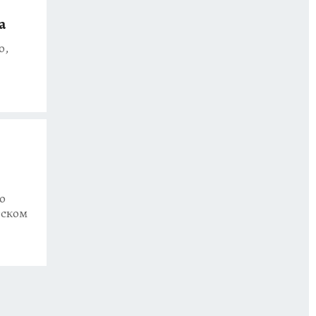
а
о,
о
тском