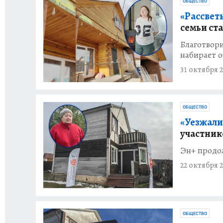
ОБЩЕСТВО
«Рассветы
семьи ст
Благотвор
набирает 
31 октября 2
ОБЩЕСТВО
«Уезжали 
участник
Эн+ продол
22 октября 2
ОБЩЕСТВО