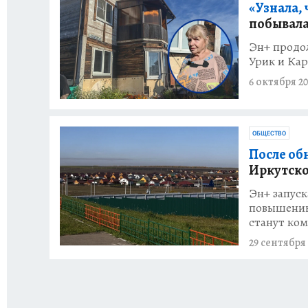
«Узнала, 
побывала
Эн+ продол
Урик и Ка
6 октября 20
ОБЩЕСТВО
После об
Иркутско
Эн+ запуск
повышению
станут ком
29 сентября 