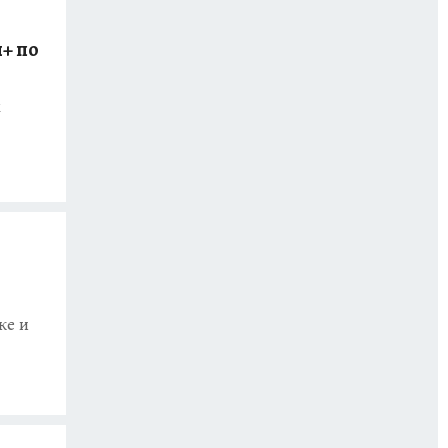
+ по
х
ке и