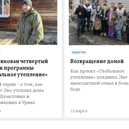
ОБЩЕСТВО
икован четвертый
Возвращение домой
к программы
Как проект «Глобальное
альное утепление»
утепление» холдинга Эн+
многодетной семье в бол
 серии - о том, как
беде
г Эн+ утеплял дома
Шеметовых и
иковых в Урике
а
13 марта