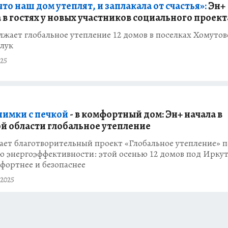
что наш дом утеплят, и заплакала от счастья»:
Эн+
 в гостях у новых участников социального проект
жает глобальное утепление 12 домов в поселках Хомутов
рлук
25
нимки с печкой
- в комфортный дом: Эн+ начала в
й области глобальное утепление
ает благотворительный проект «Глобальное утепление» п
 энергоэффективности: этой осенью 12 домов под Ирку
фортнее и безопаснее
2025