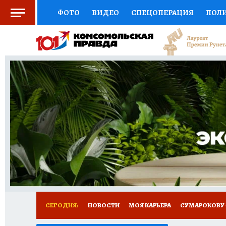
ФОТО
ВИДЕО
СПЕЦОПЕРАЦИЯ
ПОЛ
СОЦПОДДЕРЖКА
НАУКА
АФИША
СП
ВЫБОР ЭКСПЕРТОВ
ДОКТОР
ФИНАНС
КНИЖНАЯ ПОЛКА
ПРОГНОЗЫ НА СПОРТ
ПРЕСС-ЦЕНТР
НЕДВИЖИМОСТЬ
ТЕЛЕ
РАДИО КП
РЕКЛАМА
ТЕСТЫ
НОВОЕ 
СЕГОДНЯ:
НОВОСТИ
МОЯ КАРЬЕРА
СУМАРОКОВУ -