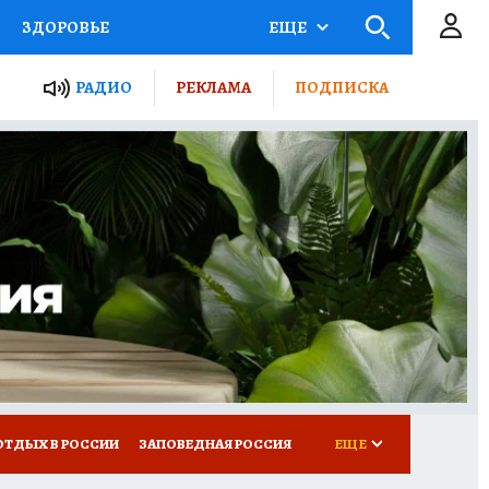
ЗДОРОВЬЕ
ЕЩЕ
ЫЕ ПРОЕКТЫ РОССИИ
РАДИО
РЕКЛАМА
ПОДПИСКА
КРЕТЫ
ПУТЕВОДИТЕЛЬ
 ЖЕЛЕЗА
ТУРИЗМ
Д ПОТРЕБИТЕЛЯ
ВСЕ О КП
ОТДЫХ В РОССИИ
ЗАПОВЕДНАЯ РОССИЯ
ЕЩЕ