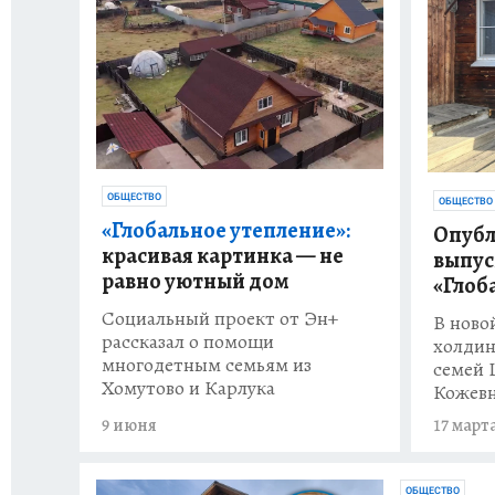
ОБЩЕСТВО
ОБЩЕСТВО
«Глобальное утепление»:
Опубл
красивая картинка — не
выпус
равно уютный дом
«Глоб
Социальный проект от Эн+
В новой
рассказал о помощи
холдин
многодетным семьям из
семей 
Хомутово и Карлука
Кожевн
9 июня
17 март
ОБЩЕСТВО