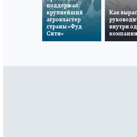
поддержал
крупнейший
Как вырас
агрокластер
руководи
страны «Фуд
внутри о
Сити»
компани