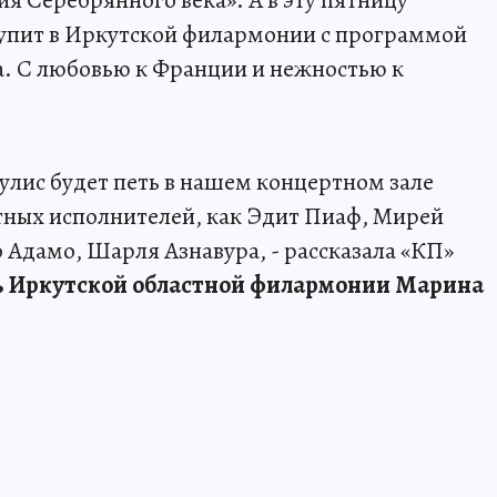
я Серебрянного века». А в эту пятницу
тупит в Иркутской филармонии с программой
а. С любовью к Франции и нежностью к
улис будет петь в нашем концертном зале
стных исполнителей, как Эдит Пиаф, Мирей
 Адамо, Шарля Азнавура, - рассказала «КП»
 Иркутской областной филармонии Марина