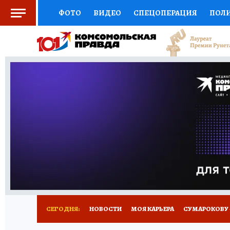
ФОТО
ВИДЕО
СПЕЦОПЕРАЦИЯ
ПОЛ
СОЦПОДДЕРЖКА
НАУКА
АФИША
СП
ВЫБОР ЭКСПЕРТОВ
ДОКТОР
ФИНАНС
КНИЖНАЯ ПОЛКА
ПРОГНОЗЫ НА СПОРТ
ПРЕСС-ЦЕНТР
НЕДВИЖИМОСТЬ
ТЕЛЕ
РАДИО КП
РЕКЛАМА
ТЕСТЫ
НОВОЕ 
СЕГОДНЯ:
НОВОСТИ
МОЯ КАРЬЕРА
СУМАРОКОВУ -