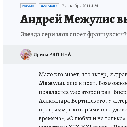
ПРОИСШЕСТВИЯ
АФИША
ИСПЫТАНО Н
7 декабря 2011 4:24
НОВОСТИ
ДОМ. СЕМЬЯ
Андрей Межулис в
Звезда сериалов споет французски
Ирина РЮТИНА
Мало кто знает, что актер, сыгр
Межулис
еще и поет. Возможнос
появляется уже второй раз. Впер
Александра Вертинского. У акте
программ, с которыми он с удово
времена», «О любви и не только