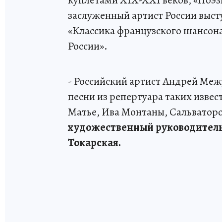
куплетами XIX-XXI веков, «Поэзи
заслуженный артист России выс
«Классика французского шансон
России».
- Российский артист Андрей Меж
песни из репертуара таких изве
Матье, Ива Монтаны, Сальваторо
художественный руководитель
Токарская.