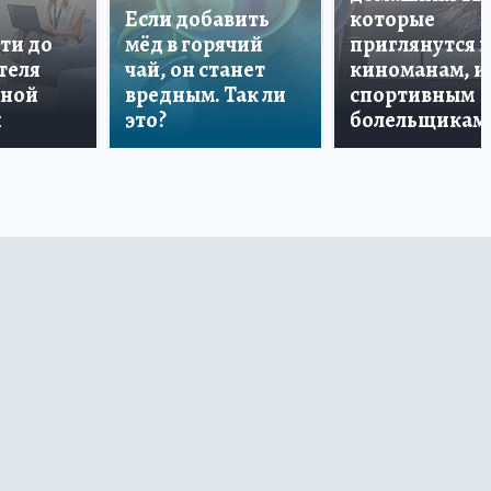
Если добавить
которые
ти до
мёд в горячий
приглянутся 
теля
чай, он станет
киноманам, и
дной
вредным. Так ли
спортивным
и
это?
болельщикам