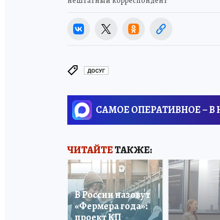
нештатный корреспондент
ДОСУГ
САМОЕ ОПЕРАТИВНОЕ – В
ЧИТАЙТЕ
ТАКЖЕ:
В России назовут
«Фермера года»:
проект КП