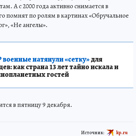
там. А с 2000 года активно снимается в
го помнят по ролям в картинах «Обручальное
ог», «Не ангелы».
 военные натянули «сетку»
для
в: как страна 13 лет тайно искала и
инопланетных гостей
ится в пятницу 9 декабря.
Источник:
kp.ru