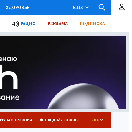
ЗДОРОВЬЕ
ЕЩЕ
ЫЕ ПРОЕКТЫ РОССИИ
РАДИО
РЕКЛАМА
ПОДПИСКА
КРЕТЫ
ПУТЕВОДИТЕЛЬ
 ЖЕЛЕЗА
ТУРИЗМ
Д ПОТРЕБИТЕЛЯ
ВСЕ О КП
ОТДЫХ В РОССИИ
ЗАПОВЕДНАЯ РОССИЯ
ЕЩЕ