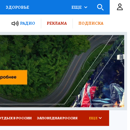
ЗДОРОВЬЕ
ЕЩЕ
ЫЕ ПРОЕКТЫ РОССИИ
РАДИО
РЕКЛАМА
ПОДПИСКА
КРЕТЫ
ПУТЕВОДИТЕЛЬ
 ЖЕЛЕЗА
ТУРИЗМ
Д ПОТРЕБИТЕЛЯ
ВСЕ О КП
ОТДЫХ В РОССИИ
ЗАПОВЕДНАЯ РОССИЯ
ЕЩЕ