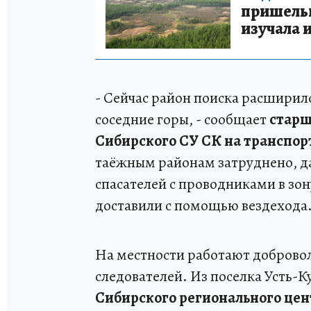
пришельце
изучала 
- Сейчас район поиска расширилс
соседние горы, - сообщает
старш
Сибирского СУ СК на транспо
таёжным районам затруднено, да 
спасателей с проводниками в зо
доставили с помощью вездехода
На местности работают доброво
следователей. Из поселка Усть-К
Сибирского регионального цен