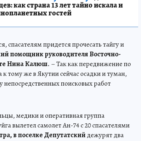
в: как страна 13 лет тайно искала и
инопланетных гостей
я, спасателям придется прочесать тайгу и
ий помощник руководителя Восточно-
рте Нина Калюш
. – Так как передвижение по
к тому же в Якутии сейчас осадки и туман,
ну непосредственных поисковых работ
.
льцы, медики и оперативная группа
уйга вылетел самолет Ан-74 с 20 спасателями
тра, в поселке Депутатский
дежурят два