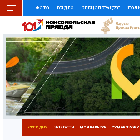
ФОТО
ВИДЕО
СПЕЦОПЕРАЦИЯ
ПОЛ
СОЦПОДДЕРЖКА
НАУКА
АФИША
СП
ВЫБОР ЭКСПЕРТОВ
ДОКТОР
ФИНАНС
КНИЖНАЯ ПОЛКА
ПРОГНОЗЫ НА СПОРТ
ПРЕСС-ЦЕНТР
НЕДВИЖИМОСТЬ
ТЕЛЕ
РАДИО КП
РЕКЛАМА
ТЕСТЫ
НОВОЕ 
СЕГОДНЯ:
НОВОСТИ
МОЯ КАРЬЕРА
СУМАРОКОВУ -