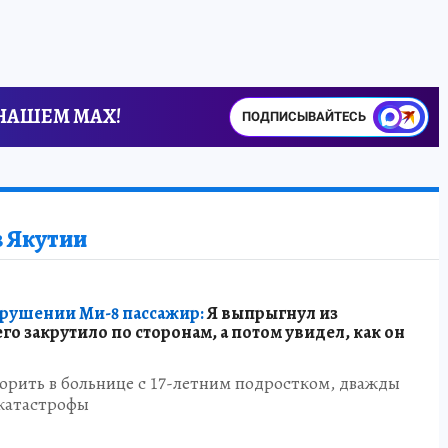
 НАШЕМ MAX!
ПОДПИСЫВАЙТЕСЬ
в Якутии
ушении Ми-8 пассажир:
Я выпрыгнул из
его закрутило по сторонам, а потом увидел, как он
орить в больнице с 17-летним подростком, дважды
катастрофы