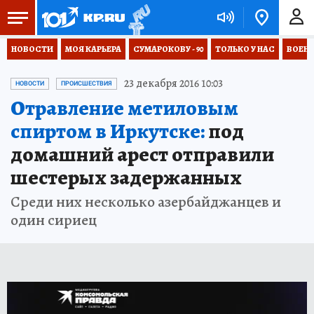
НОВОСТИ
МОЯ КАРЬЕРА
СУМАРОКОВУ - 90
ТОЛЬКО У НАС
ВОЕН
23 декабря 2016 10:03
НОВОСТИ
ПРОИСШЕСТВИЯ
Отравление метиловым
спиртом в Иркутске:
под
домашний арест отправили
шестерых задержанных
Среди них несколько азербайджанцев и
один сириец