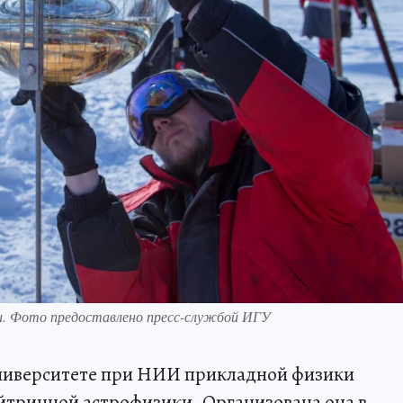
и. Фото предоставлено пресс-службой ИГУ
ниверситете при НИИ прикладной физики
йтринной астрофизики. Организована она в