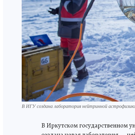
В ИГУ создана лаборатория нейтринной астрофизик
В Иркутском государственном у
создана новая лаборатория — не