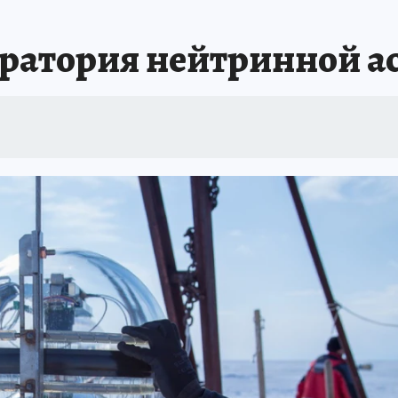
А СЕБЕ
оратория нейтринной 