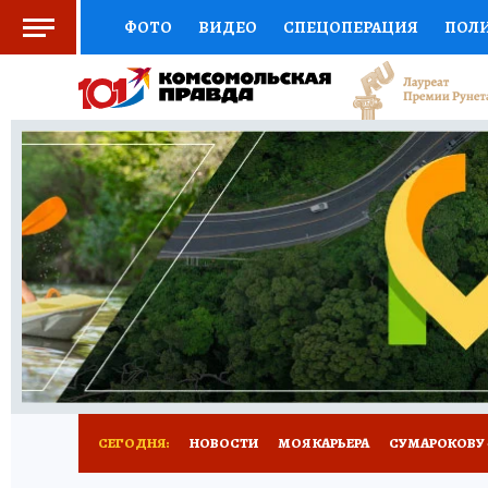
ФОТО
ВИДЕО
СПЕЦОПЕРАЦИЯ
ПОЛ
СОЦПОДДЕРЖКА
НАУКА
АФИША
СП
ВЫБОР ЭКСПЕРТОВ
ДОКТОР
ФИНАНС
КНИЖНАЯ ПОЛКА
ПРОГНОЗЫ НА СПОРТ
ПРЕСС-ЦЕНТР
НЕДВИЖИМОСТЬ
ТЕЛЕ
РАДИО КП
РЕКЛАМА
ТЕСТЫ
НОВОЕ 
СЕГОДНЯ:
НОВОСТИ
МОЯ КАРЬЕРА
СУМАРОКОВУ -