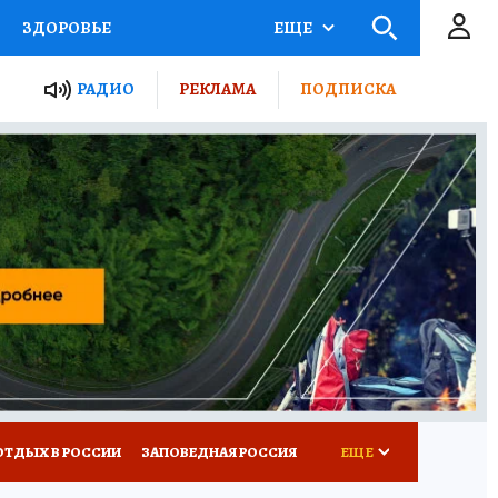
ЗДОРОВЬЕ
ЕЩЕ
ЫЕ ПРОЕКТЫ РОССИИ
РАДИО
РЕКЛАМА
ПОДПИСКА
КРЕТЫ
ПУТЕВОДИТЕЛЬ
 ЖЕЛЕЗА
ТУРИЗМ
Д ПОТРЕБИТЕЛЯ
ВСЕ О КП
ОТДЫХ В РОССИИ
ЗАПОВЕДНАЯ РОССИЯ
ЕЩЕ