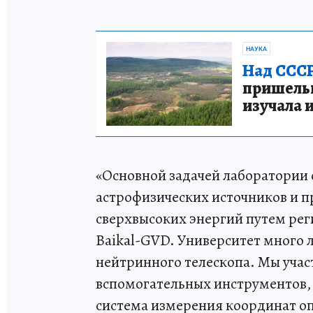
НАУКА
Над СССР
пришельце
изучала 
«Основной задачей лаборатории
астрофизических источников и 
сверхвысоких энергий путем ре
Baikal-GVD. Университет много л
нейтринного телескопа. Мы участ
вспомогательных инструментов, 
система измерения координат оп