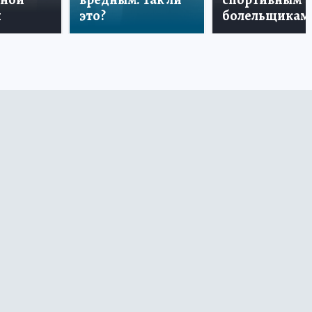
и
это?
болельщикам