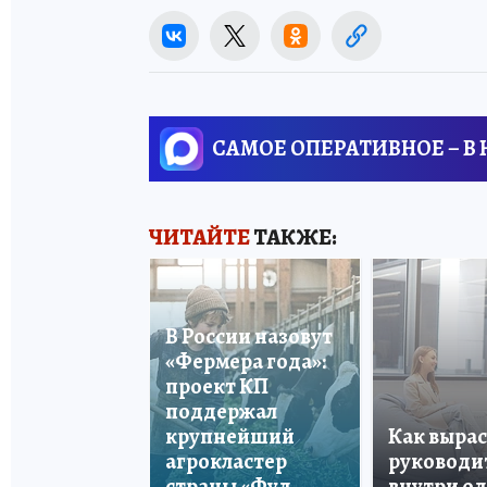
САМОЕ ОПЕРАТИВНОЕ – В
ЧИТАЙТЕ
ТАКЖЕ:
В России назовут
«Фермера года»:
проект КП
поддержал
крупнейший
Как вырас
агрокластер
руководи
страны «Фуд
внутри о