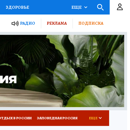
ЗДОРОВЬЕ
ЕЩЕ
ЫЕ ПРОЕКТЫ РОССИИ
РАДИО
РЕКЛАМА
ПОДПИСКА
КРЕТЫ
ПУТЕВОДИТЕЛЬ
 ЖЕЛЕЗА
ТУРИЗМ
Д ПОТРЕБИТЕЛЯ
ВСЕ О КП
ОТДЫХ В РОССИИ
ЗАПОВЕДНАЯ РОССИЯ
ЕЩЕ