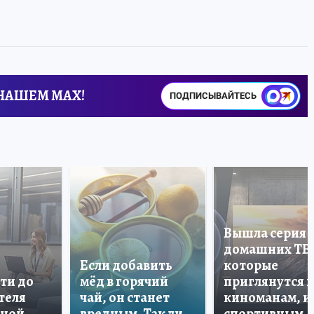
 НАШЕМ MAX!
ПОДПИСЫВАЙТЕСЬ
Вышла серия
домашних ТВ
Если добавить
которые
ти до
мёд в горячий
приглянутся 
теля
чай, он станет
киноманам, и
дной
вредным. Так ли
спортивным