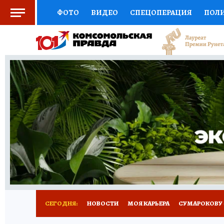
ФОТО
ВИДЕО
СПЕЦОПЕРАЦИЯ
ПОЛ
СОЦПОДДЕРЖКА
НАУКА
АФИША
СП
ВЫБОР ЭКСПЕРТОВ
ДОКТОР
ФИНАНС
КНИЖНАЯ ПОЛКА
ПРОГНОЗЫ НА СПОРТ
ПРЕСС-ЦЕНТР
НЕДВИЖИМОСТЬ
ТЕЛЕ
РАДИО КП
РЕКЛАМА
ТЕСТЫ
НОВОЕ 
СЕГОДНЯ:
НОВОСТИ
МОЯ КАРЬЕРА
СУМАРОКОВУ -