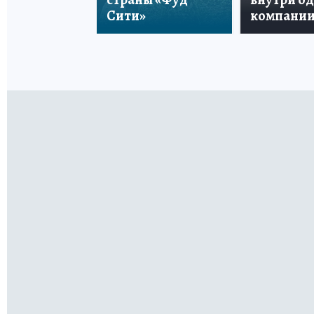
Сити»
компани