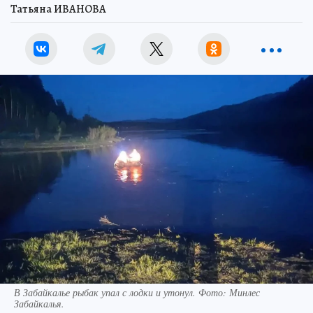
Татьяна ИВАНОВА
В Забайкалье рыбак упал с лодки и утонул. Фото: Минлес
Забайкалья.