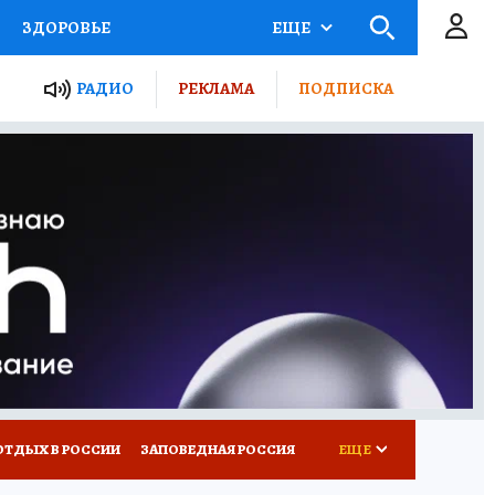
ЗДОРОВЬЕ
ЕЩЕ
ЫЕ ПРОЕКТЫ РОССИИ
РАДИО
РЕКЛАМА
ПОДПИСКА
КРЕТЫ
ПУТЕВОДИТЕЛЬ
 ЖЕЛЕЗА
ТУРИЗМ
Д ПОТРЕБИТЕЛЯ
ВСЕ О КП
ОТДЫХ В РОССИИ
ЗАПОВЕДНАЯ РОССИЯ
ЕЩЕ