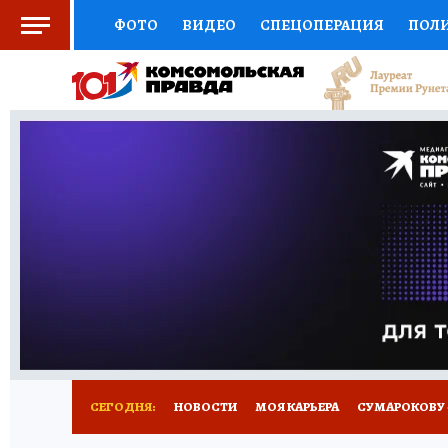
ФОТО
ВИДЕО
СПЕЦОПЕРАЦИЯ
ПОЛ
СОЦПОДДЕРЖКА
НАУКА
АФИША
СП
ВЫБОР ЭКСПЕРТОВ
ДОКТОР
ФИНАНС
КНИЖНАЯ ПОЛКА
ПРОГНОЗЫ НА СПОРТ
ПРЕСС-ЦЕНТР
НЕДВИЖИМОСТЬ
ТЕЛЕ
РАДИО КП
РЕКЛАМА
ТЕСТЫ
НОВОЕ 
СЕГОДНЯ:
НОВОСТИ
МОЯ КАРЬЕРА
СУМАРОКОВУ -