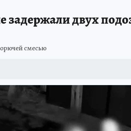
А СЕБЕ
е задержали двух подо
горючей смесью