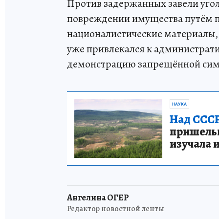
Против задержанных завели уго
повреждении имущества путём п
националистические материалы, 
уже привлекался к администрати
демонстрацию запрещённой сим
НАУКА
Над СССР
пришельце
изучала 
Ангелина ОГЕР
Редактор новостной ленты