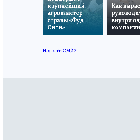
крупнейший
Как вырас
агрокластер
руководи
страны «Фуд
внутри о
Сити»
компани
Новости СМИ2