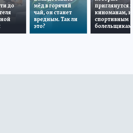
ти до
мёд в горячий
приглянутся 
теля
чай, он станет
киноманам, и
дной
вредным. Так ли
спортивным
и
это?
болельщикам