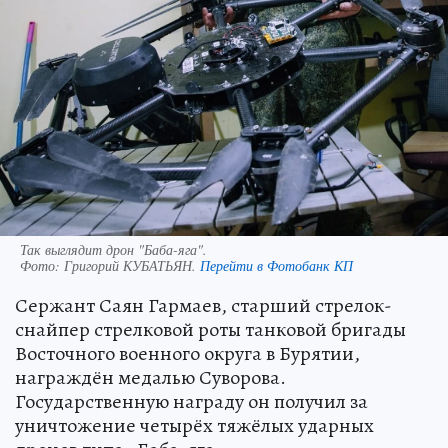
Так выглядит дрон "Баба-яга".
Фото:
Григорий КУБАТЬЯН.
Перейти в Фотобанк КП
Сержант Саян Гармаев, старший стрелок-
снайпер стрелковой роты танковой бригады
Восточного военного округа в Бурятии,
награждён медалью Суворова.
Государственную награду он получил за
уничтожение четырёх тяжёлых ударных