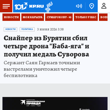
НОВОСТИ
МОЯ КАРЬЕРА
СУМАРОКОВУ - 90
ТОЛЬКО У НАС
ВОЕН
3 июня 2026 3:38
НОВОСТИ
ПОЛИТИКА
Снайпер из Бурятии сбил
четыре дрона "Баба-яга" и
получил медаль Суворова
Сержант Саян Гармаев точными
выстрелами уничтожил четыре
беспилотника