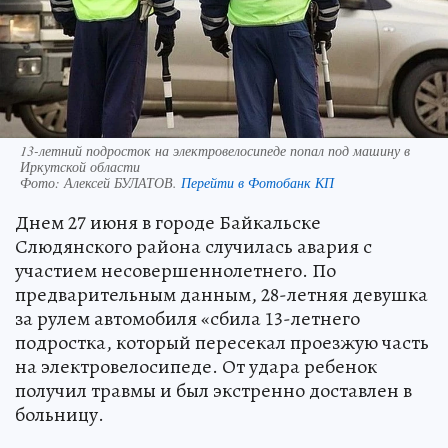
13-летний подросток на электровелосипеде попал под машину в
Иркутской области
Фото:
Алексей БУЛАТОВ.
Перейти в Фотобанк КП
Днем 27 июня в городе Байкальске
Слюдянского района случилась авария с
участием несовершеннолетнего. По
предварительным данным, 28-летняя девушка
за рулем автомобиля «сбила 13-летнего
подростка, который пересекал проезжую часть
на электровелосипеде. От удара ребенок
получил травмы и был экстренно доставлен в
больницу.