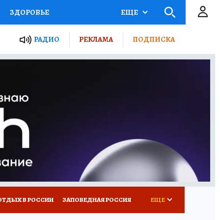
ЗДОРОВЬЕ
ЕЩЕ
ЫЕ ПРОЕКТЫ РОССИИ
РАДИО
РЕКЛАМА
ПОДПИСКА
КРЕТЫ
ПУТЕВОДИТЕЛЬ
 ЖЕЛЕЗА
ТУРИЗМ
Д ПОТРЕБИТЕЛЯ
ВСЕ О КП
ОТДЫХ В РОССИИ
ЗАПОВЕДНАЯ РОССИЯ
ЕЩЕ