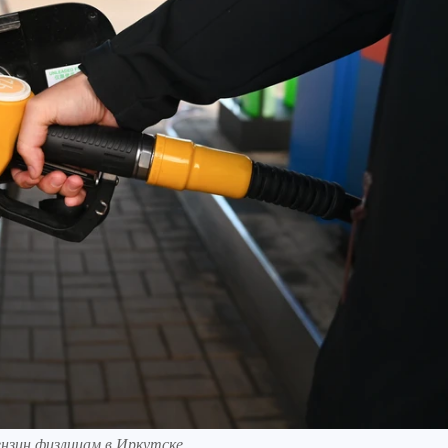
нзин физлицам в Иркутске.