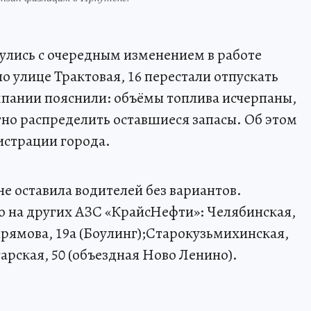
улись с очередным изменением в работе
о улице Трактовая, 16 перестали отпускать
мпании пояснили: объёмы топлива исчерпаны,
тно распределить оставшиеся запасы. Об этом
истрации города.
не оставила водителей без вариантов.
 на других АЗС «КрайсНефти»: Челябинская,
ирямова, 19а (Боулинг);Старокузьмихинская,
арская, 50 (объездная Ново Ленино).