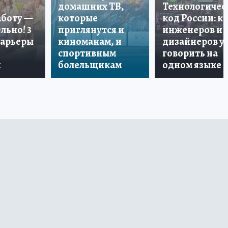
домашних ТВ,
Технологичес
аботу —
которые
код России: к
льно! 3
приглянутся и
инженеров и
карьеры
киноманам, и
дизайнеров у
спортивным
говорить на
и
болельщикам
одном языке