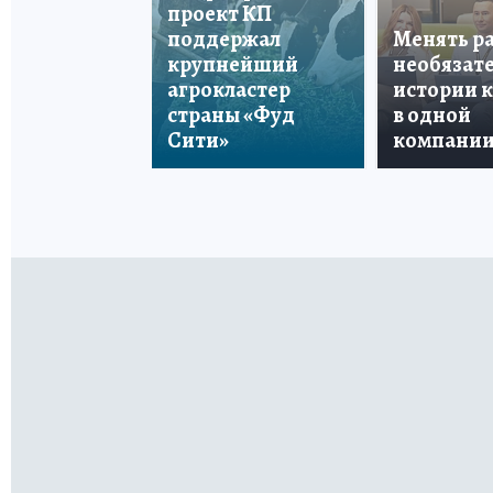
проект КП
поддержал
Менять р
крупнейший
необязате
агрокластер
истории 
страны «Фуд
в одной
Сити»
компани