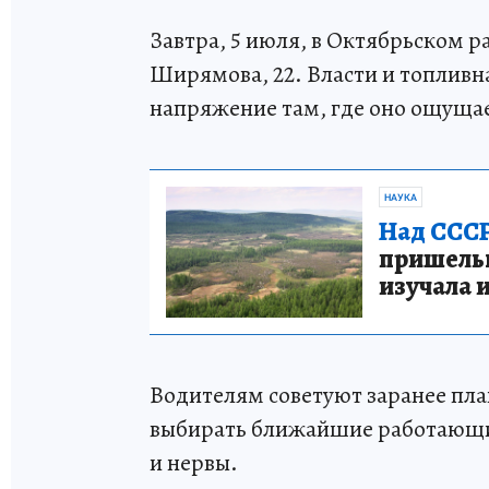
Завтра, 5 июля, в Октябрьском р
Ширямова, 22. Власти и топливн
напряжение там, где оно ощущае
НАУКА
Над СССР
пришельце
изучала 
Водителям советуют заранее пла
выбирать ближайшие работающие
и нервы.