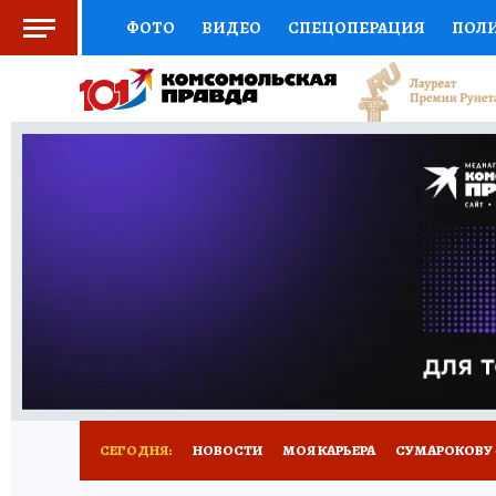
ФОТО
ВИДЕО
СПЕЦОПЕРАЦИЯ
ПОЛ
СОЦПОДДЕРЖКА
НАУКА
АФИША
СП
ВЫБОР ЭКСПЕРТОВ
ДОКТОР
ФИНАНС
КНИЖНАЯ ПОЛКА
ПРОГНОЗЫ НА СПОРТ
ПРЕСС-ЦЕНТР
НЕДВИЖИМОСТЬ
ТЕЛЕ
РАДИО КП
РЕКЛАМА
ТЕСТЫ
НОВОЕ 
СЕГОДНЯ:
НОВОСТИ
МОЯ КАРЬЕРА
СУМАРОКОВУ -