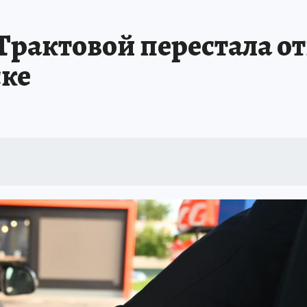
А СЕБЕ
Трактовой перестала о
ске