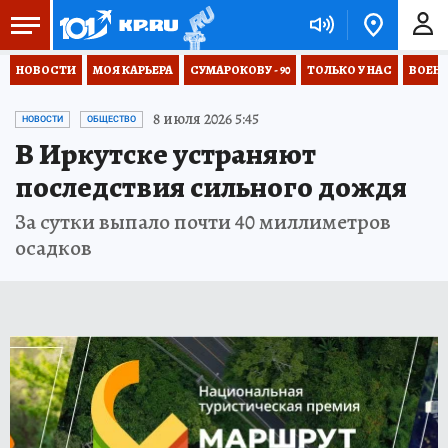
НОВОСТИ
МОЯ КАРЬЕРА
СУМАРОКОВУ - 90
ТОЛЬКО У НАС
ВОЕН
8 июля 2026 5:45
НОВОСТИ
ОБЩЕСТВО
В Иркутске устраняют
последствия сильного дождя
За сутки выпало почти 40 миллиметров
осадков