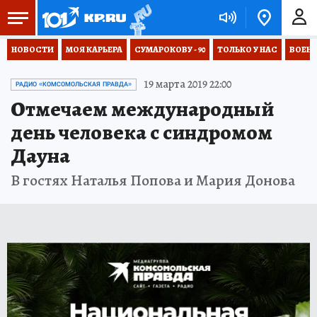
НОВОСТИ
МОЯ КАРЬЕРА
СУМАРОКОВУ - 90
ТОЛЬКО У НАС
ВОЕН
19 марта 2019 22:00
РАДИО «КОМСОМОЛЬСКАЯ ПРАВДА»
Отмечаем международный
день человека с синдромом
Дауна
В гостях Наталья Попова и Мария Донова