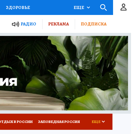
ЗДОРОВЬЕ
ЕЩЕ
ЫЕ ПРОЕКТЫ РОССИИ
РАДИО
РЕКЛАМА
ПОДПИСКА
КРЕТЫ
ПУТЕВОДИТЕЛЬ
 ЖЕЛЕЗА
ТУРИЗМ
Д ПОТРЕБИТЕЛЯ
ВСЕ О КП
ОТДЫХ В РОССИИ
ЗАПОВЕДНАЯ РОССИЯ
ЕЩЕ