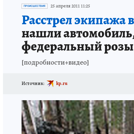
ПРОИСШЕСТВИЯ
АФИША
ИСПЫТАНО Н
25 апреля 2011 11:25
ПРОИСШЕСТВИЯ
Расстрел экипажа 
нашли автомобиль,
федеральный розы
[подробности+видео]
Источник:
kp.ru