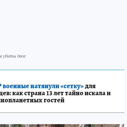
ов убиты двое
 военные натянули «сетку»
для
в: как страна 13 лет тайно искала и
инопланетных гостей