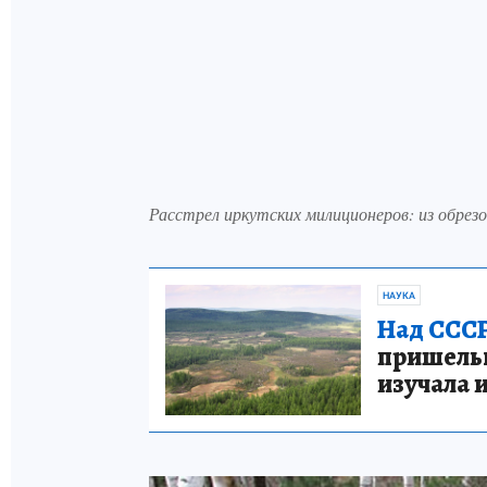
Расстрел иркутских милиционеров: из обрез
НАУКА
Над СССР
пришельце
изучала 