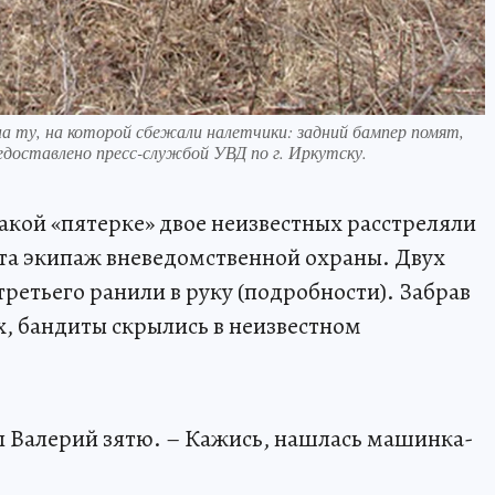
а ту, на которой сбежали налетчики: задний бампер помят,
оставлено пресс-службой УВД по г. Иркутску.
 такой «пятерке» двое неизвестных расстреляли
та экипаж вневедомственной охраны. Двух
третьего ранили в руку (подробности). Забрав
, бандиты скрылись в неизвестном
ел Валерий зятю. – Кажись, нашлась машинка-