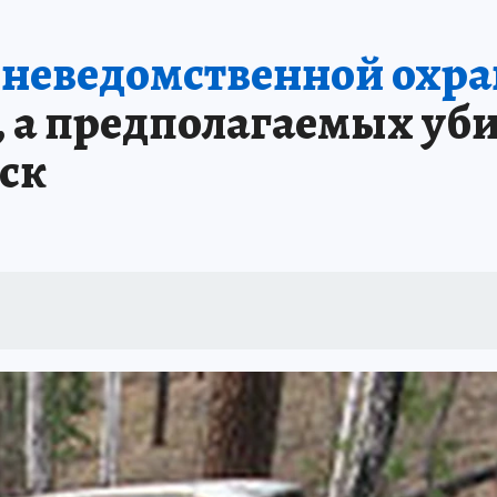
А СЕБЕ
вневедомственной охра
 а предполагаемых уби
ск