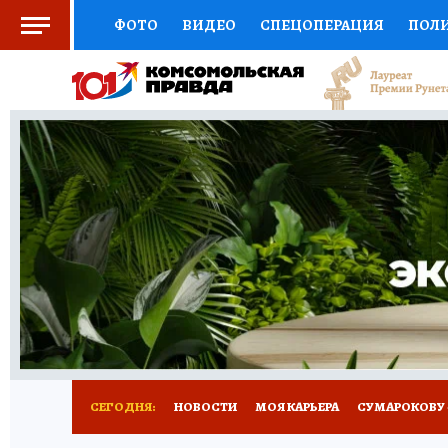
ФОТО
ВИДЕО
СПЕЦОПЕРАЦИЯ
ПОЛ
СОЦПОДДЕРЖКА
НАУКА
АФИША
СП
ВЫБОР ЭКСПЕРТОВ
ДОКТОР
ФИНАНС
КНИЖНАЯ ПОЛКА
ПРОГНОЗЫ НА СПОРТ
ПРЕСС-ЦЕНТР
НЕДВИЖИМОСТЬ
ТЕЛЕ
РАДИО КП
РЕКЛАМА
ТЕСТЫ
НОВОЕ 
СЕГОДНЯ:
НОВОСТИ
МОЯ КАРЬЕРА
СУМАРОКОВУ -