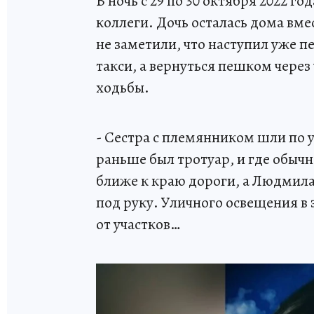
В ночь с 29 по 30 октября 2022 г
коллеги. Дочь осталась дома вм
не заметили, что наступил уже п
такси, а вернуться пешком через
ходьбы.
- Сестра с племянником шли по у
раньше был тротуар, и где обыч
ближе к краю дороги, а Людмила
под руку. Уличного освещения в 
от участков…