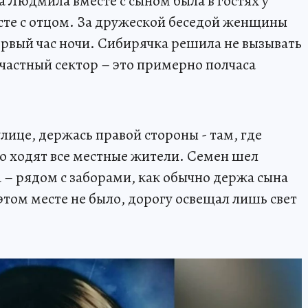
ода Людмила вместе с сыном была в гостях у
есте с отцом. За дружеской беседой женщины
ервый час ночи. Сибирячка решила не вызывать
 частный сектор – это примерно полчаса
лице, держась правой стороны - там, где
но ходят все местные жители. Семен шел
 – рядом с заборами, как обычно держа сына
этом месте не было, дорогу освещал лишь свет