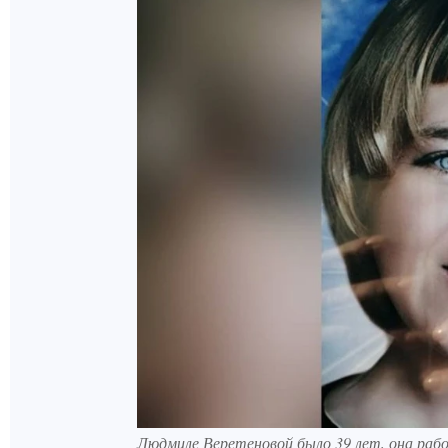
Людмиле Веретеновой было 39 лет, она раб