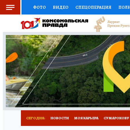
ФОТО
ВИДЕО
СПЕЦОПЕРАЦИЯ
ПОЛ
СОЦПОДДЕРЖКА
НАУКА
АФИША
СП
ВЫБОР ЭКСПЕРТОВ
ДОКТОР
ФИНАНС
КНИЖНАЯ ПОЛКА
ПРОГНОЗЫ НА СПОРТ
ПРЕСС-ЦЕНТР
НЕДВИЖИМОСТЬ
ТЕЛЕ
РАДИО КП
РЕКЛАМА
ТЕСТЫ
НОВОЕ 
СЕГОДНЯ:
НОВОСТИ
МОЯ КАРЬЕРА
СУМАРОКОВУ -