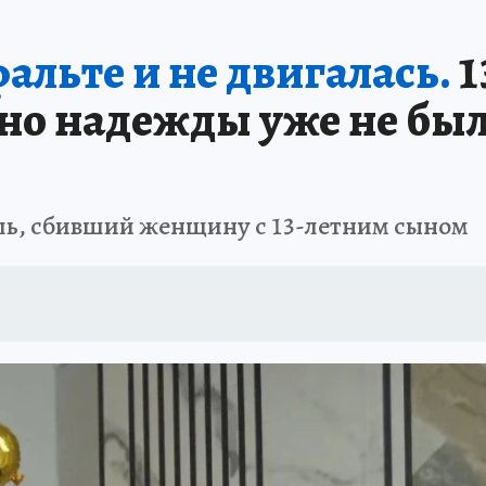
А СЕБЕ
альте и не двигалась.
1
но надежды уже не было
ль, сбивший женщину с 13-летним сыном