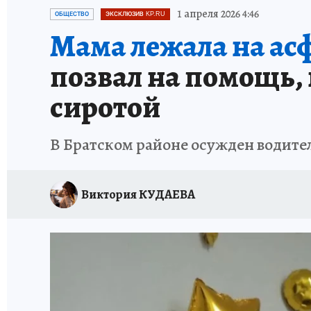
ПРОИСШЕСТВИЯ
АФИША
ИСПЫТАНО Н
1 апреля 2026 4:46
ОБЩЕСТВО
ЭКСКЛЮЗИВ KP.RU
Мама лежала на асф
позвал на помощь, 
сиротой
В Братском районе осужден водите
Виктория КУДАЕВА