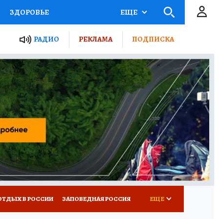
ЗДОРОВЬЕ
ЕЩЕ
ЫЕ ПРОЕКТЫ РОССИИ
РАДИО
РЕКЛАМА
ПОДПИСКА
КРЕТЫ
ПУТЕВОДИТЕЛЬ
 ЖЕЛЕЗА
ТУРИЗМ
Д ПОТРЕБИТЕЛЯ
ВСЕ О КП
ОТДЫХ В РОССИИ
ЗАПОВЕДНАЯ РОССИЯ
ЕЩЕ