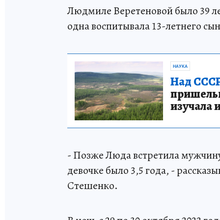
Людмиле Веретеновой было 39 ле
одна воспитывала 13-летнего сы
НАУКА
Над СССР
пришельце
изучала 
- Позже Люда встретила мужчину
девочке было 3,5 года, - расска
Стешенко.