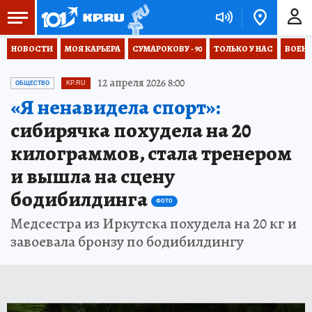
НОВОСТИ
МОЯ КАРЬЕРА
СУМАРОКОВУ - 90
ТОЛЬКО У НАС
ВОЕН
12 апреля 2026 8:00
ОБЩЕСТВО
KP.RU
«Я ненавидела спорт»:
сибирячка похудела на 20
килограммов, стала тренером
и вышла на сцену
бодибилдинга
ФОТО
Медсестра из Иркутска похудела на 20 кг и
завоевала бронзу по бодибилдингу