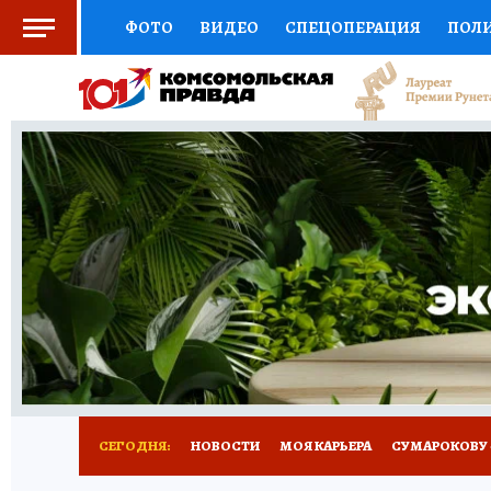
ФОТО
ВИДЕО
СПЕЦОПЕРАЦИЯ
ПОЛ
СОЦПОДДЕРЖКА
НАУКА
АФИША
СП
ВЫБОР ЭКСПЕРТОВ
ДОКТОР
ФИНАНС
КНИЖНАЯ ПОЛКА
ПРОГНОЗЫ НА СПОРТ
ПРЕСС-ЦЕНТР
НЕДВИЖИМОСТЬ
ТЕЛЕ
РАДИО КП
РЕКЛАМА
ТЕСТЫ
НОВОЕ 
СЕГОДНЯ:
НОВОСТИ
МОЯ КАРЬЕРА
СУМАРОКОВУ -