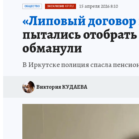
ПРОИСШЕСТВИЯ
АФИША
ИСПЫТАНО Н
15 апреля 2026 8:10
ОБЩЕСТВО
ЭКСКЛЮЗИВ KP.RU
«Липовый договор 
пытались отобрать 
обманули
В Иркутске полиция спасла пенсио
Виктория КУДАЕВА