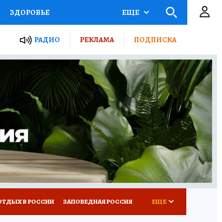
ЗДОРОВЬЕ
ЕЩЕ
ЫЕ ПРОЕКТЫ РОССИИ
РАДИО
РЕКЛАМА
ПОДПИСКА
КРЕТЫ
ПУТЕВОДИТЕЛЬ
 ЖЕЛЕЗА
ТУРИЗМ
Д ПОТРЕБИТЕЛЯ
ВСЕ О КП
ОТДЫХ В РОССИИ
ЗАПОВЕДНАЯ РОССИЯ
ЕЩЕ