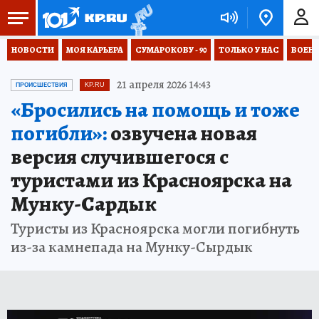
НОВОСТИ
МОЯ КАРЬЕРА
СУМАРОКОВУ - 90
ТОЛЬКО У НАС
ВОЕН
21 апреля 2026 14:43
ПРОИСШЕСТВИЯ
KP.RU
«Бросились на помощь и тоже
погибли»:
озвучена новая
версия случившегося с
туристами из Красноярска на
Мунку-Сардык
Туристы из Красноярска могли погибнуть
из-за камнепада на Мунку-Сырдык