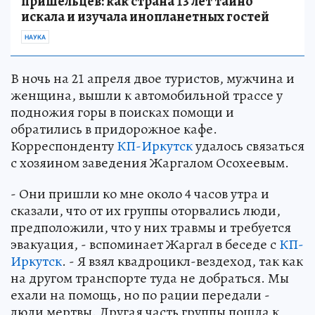
пришельцев: как страна 13 лет тайно
искала и изучала инопланетных гостей
НАУКА
В ночь на 21 апреля двое туристов, мужчина и
женщина, вышли к автомобильной трассе у
подножия горы в поисках помощи и
обратились в придорожное кафе.
Корреспонденту
КП-Иркутск
удалось связаться
с хозяином заведения Жаргалом Осохеевым.
- Они пришли ко мне около 4 часов утра и
сказали, что от их группы оторвались люди,
предположили, что у них травмы и требуется
эвакуация, - вспоминает Жаргал в беседе с
КП-
Иркутск
. - Я взял квадроцикл-вездеход, так как
на другом транспорте туда не добраться. Мы
ехали на помощь, но по рации передали -
люди мертвы. Другая часть группы пошла к