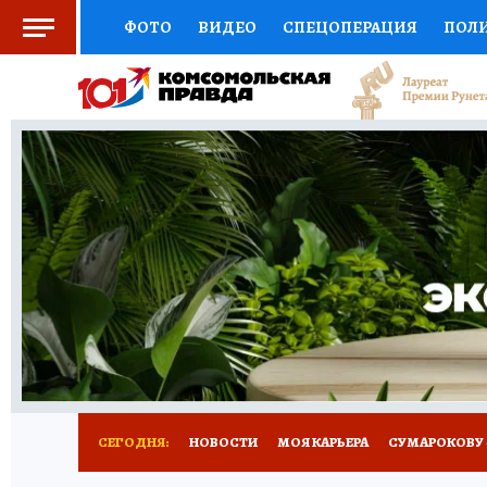
ФОТО
ВИДЕО
СПЕЦОПЕРАЦИЯ
ПОЛ
СОЦПОДДЕРЖКА
НАУКА
АФИША
СП
ВЫБОР ЭКСПЕРТОВ
ДОКТОР
ФИНАНС
КНИЖНАЯ ПОЛКА
ПРОГНОЗЫ НА СПОРТ
ПРЕСС-ЦЕНТР
НЕДВИЖИМОСТЬ
ТЕЛЕ
РАДИО КП
РЕКЛАМА
ТЕСТЫ
НОВОЕ 
СЕГОДНЯ:
НОВОСТИ
МОЯ КАРЬЕРА
СУМАРОКОВУ -