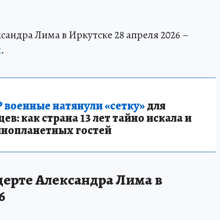
сандра Лима в Иркутске 28 апреля 2026 –
к
.
 военные натянули «сетку»
для
в: как страна 13 лет тайно искала и
инопланетных гостей
церте Александра Лима в
6