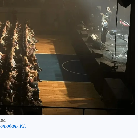
ше.
Фотобанк КП