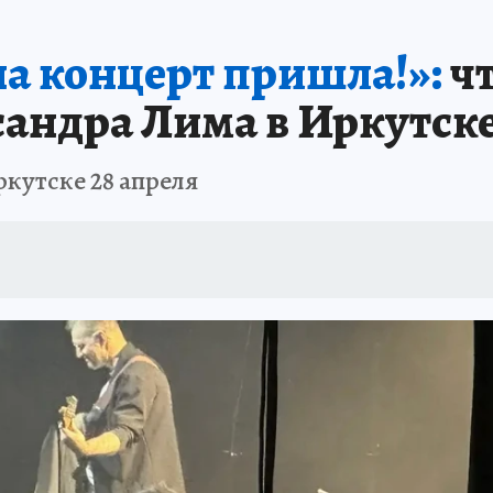
А СЕБЕ
 на концерт пришла!»:
чт
андра Лима в Иркутск
кутске 28 апреля