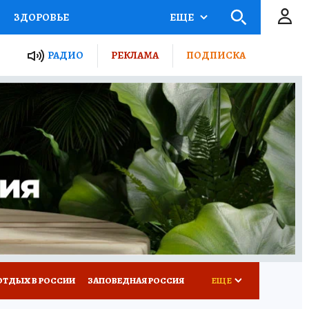
ЗДОРОВЬЕ
ЕЩЕ
ЫЕ ПРОЕКТЫ РОССИИ
РАДИО
РЕКЛАМА
ПОДПИСКА
КРЕТЫ
ПУТЕВОДИТЕЛЬ
 ЖЕЛЕЗА
ТУРИЗМ
Д ПОТРЕБИТЕЛЯ
ВСЕ О КП
ОТДЫХ В РОССИИ
ЗАПОВЕДНАЯ РОССИЯ
ЕЩЕ