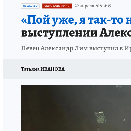
ПРОИСШЕСТВИЯ
АФИША
ИСПЫТАНО Н
29 апреля 2026 4:35
ОБЩЕСТВО
ЭКСКЛЮЗИВ KP.RU
«Пой уже, я так-то
выступлении Алекс
Певец Александр Лим выступил в Ир
Татьяна ИВАНОВА