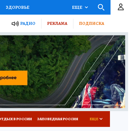
ЗДОРОВЬЕ
ЕЩЕ
ЫЕ ПРОЕКТЫ РОССИИ
РАДИО
РЕКЛАМА
ПОДПИСКА
КРЕТЫ
ПУТЕВОДИТЕЛЬ
 ЖЕЛЕЗА
ТУРИЗМ
Д ПОТРЕБИТЕЛЯ
ВСЕ О КП
ОТДЫХ В РОССИИ
ЗАПОВЕДНАЯ РОССИЯ
ЕЩЕ