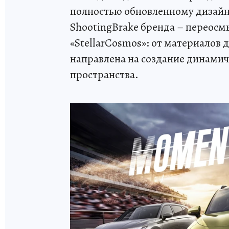
полностью обновленному дизай
ShootingBrake бренда – переосм
«StellarCosmos»: от материалов 
направлена на создание динами
пространства.