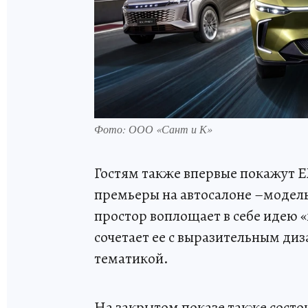
Фото: ООО «Сант и К»
Гостям также впервые покажут
премьеры на автосалоне –модель
простор воплощает в себе идею 
сочетает ее с выразительным ди
тематикой.
На закрытом показе также сост