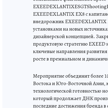
EXEEDEXLANTIXESGTShootingBr
EXEEDEXLANTIX EX8 с капитанс
внедорожник EXEEDEXLANTIX E
установками на новых источниках
дизайнерской концепцией. Закры
продуктовую стратегию EXEED на
ключевые направления развития 
росте в премиальном и динамич
Мероприятие объединит более 1
Востока и Юго-Восточной Азии, 
технологической готовностью н
который продолжает ДНК произв
последние достижения бренда в