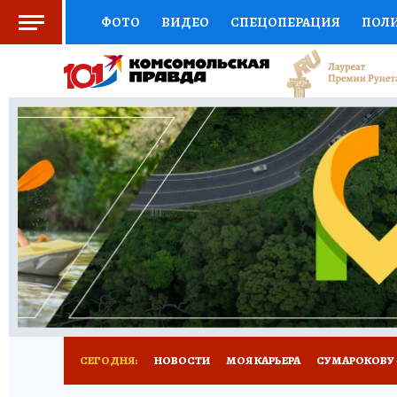
ФОТО
ВИДЕО
СПЕЦОПЕРАЦИЯ
ПОЛ
СОЦПОДДЕРЖКА
НАУКА
АФИША
СП
ВЫБОР ЭКСПЕРТОВ
ДОКТОР
ФИНАНС
КНИЖНАЯ ПОЛКА
ПРОГНОЗЫ НА СПОРТ
ПРЕСС-ЦЕНТР
НЕДВИЖИМОСТЬ
ТЕЛЕ
РАДИО КП
РЕКЛАМА
ТЕСТЫ
НОВОЕ 
СЕГОДНЯ:
НОВОСТИ
МОЯ КАРЬЕРА
СУМАРОКОВУ -