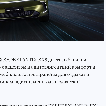
 EXEEDEXLANTIX EX8 до его публичной
 с акцентом на интеллигентный комфорт и
«мобильного пространства для отдыха» и
зайном, вдохновленным космической
оится премьера нового EXEEDEXLANTIX EX6,