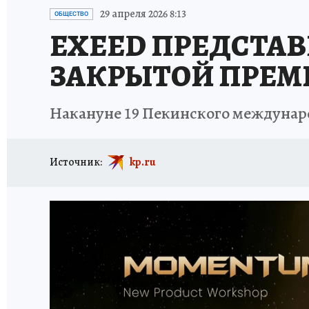
ПРОИСШЕСТВИЯ
АФИША
ИСПЫТАНО Н
29 апреля 2026 8:13
ОБЩЕСТВО
EXEED ПРЕДСТАВ
ЗАКРЫТОЙ ПРЕМЬ
Накануне 19 Пекинского междунар
Источник:
kp.ru