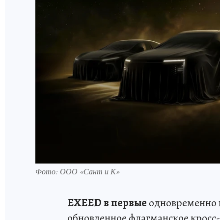
Фото: ООО «Сант и К»
EXEED в первые
одновременно п
обновленное флагманское кросс-