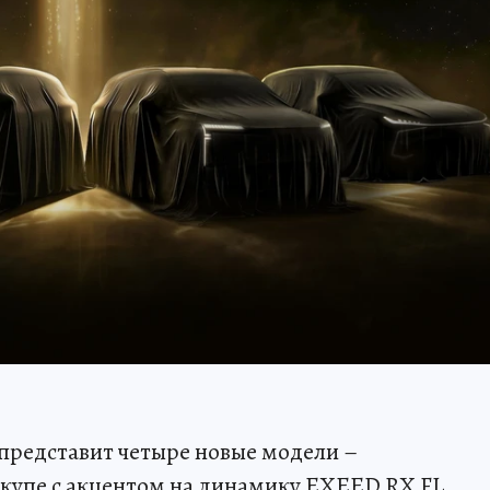
редставит четыре новые модели –
купе с акцентом на динамику EXEED RX FL,