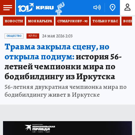
НОВОСТИ
МОЯ КАРЬЕРА
СУМАРОКОВУ - 90
ТОЛЬКО У НАС
ВОЕН
24 мая 2026 2:03
ОБЩЕСТВО
KP.RU
Травма закрыла сцену, но
открыла подиум:
история 56-
летней чемпионки мира по
бодибилдингу из Иркутска
56-летняя двукратная чемпионка мира по
бодибилдингу живет в Иркутске