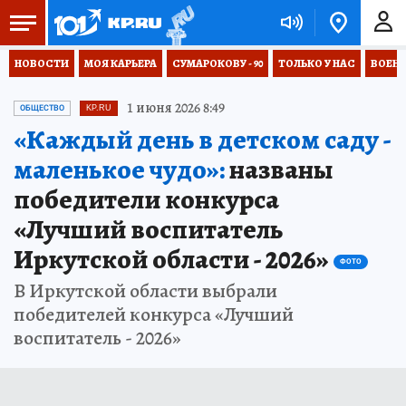
НОВОСТИ
МОЯ КАРЬЕРА
СУМАРОКОВУ - 90
ТОЛЬКО У НАС
ВОЕН
1 июня 2026 8:49
ОБЩЕСТВО
KP.RU
«Каждый день в детском саду -
маленькое чудо»:
названы
победители конкурса
«Лучший воспитатель
Иркутской области - 2026»
ФОТО
В Иркутской области выбрали
победителей конкурса «Лучший
воспитатель - 2026»