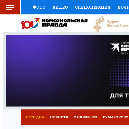
ФОТО
ВИДЕО
СПЕЦОПЕРАЦИЯ
ПОЛ
СОЦПОДДЕРЖКА
НАУКА
АФИША
СП
ВЫБОР ЭКСПЕРТОВ
ДОКТОР
ФИНАНС
КНИЖНАЯ ПОЛКА
ПРОГНОЗЫ НА СПОРТ
ПРЕСС-ЦЕНТР
НЕДВИЖИМОСТЬ
ТЕЛЕ
РАДИО КП
РЕКЛАМА
ТЕСТЫ
НОВОЕ 
СЕГОДНЯ:
НОВОСТИ
МОЯ КАРЬЕРА
СУМАРОКОВУ -