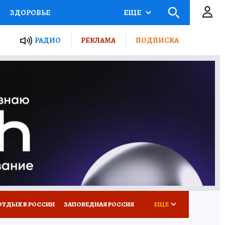
ЗДОРОВЬЕ
ЕЩЕ
ЫЕ ПРОЕКТЫ РОССИИ
РАДИО
РЕКЛАМА
ПОДПИСКА
КРЕТЫ
ПУТЕВОДИТЕЛЬ
 ЖЕЛЕЗА
ТУРИЗМ
Д ПОТРЕБИТЕЛЯ
ВСЕ О КП
ОТДЫХ В РОССИИ
ЗАПОВЕДНАЯ РОССИЯ
ЕЩЕ