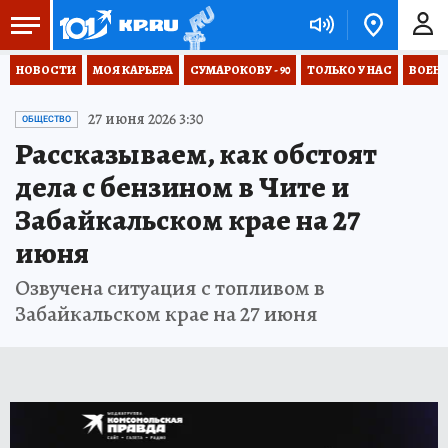
НОВОСТИ
МОЯ КАРЬЕРА
СУМАРОКОВУ - 90
ТОЛЬКО У НАС
ВОЕН
27 июня 2026 3:30
ОБЩЕСТВО
Рассказываем, как обстоят
дела с бензином в Чите и
Забайкальском крае на 27
июня
Озвучена ситуация с топливом в
Забайкальском крае на 27 июня