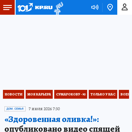
НОВОСТИ
МОЯ КАРЬЕРА
СУМАРОКОВУ - 90
ТОЛЬКО У НАС
ВОЕН
7 июля 2026 7:30
ДОМ. СЕМЬЯ
«Здоровенная оливка!»:
опубликовано видео спящей