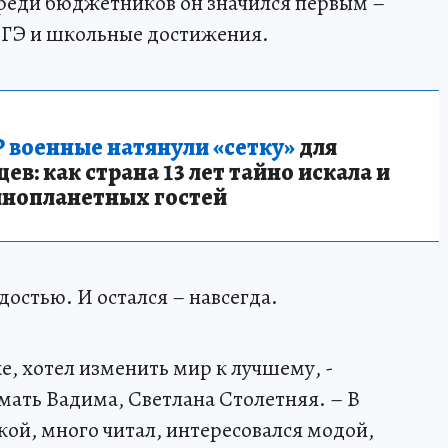
Среди бюджетников он значился первым –
ЕГЭ и школьные достижения.
 военные натянули «сетку»
для
в: как страна 13 лет тайно искала и
инопланетных гостей
остью. И остался – навсегда.
ке, хотел изменить мир к лучшему, -
мать Вадима, Светлана Столетняя. – В
кой, много читал, интересовался модой,