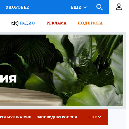
ЗДОРОВЬЕ
ЕЩЕ
ЫЕ ПРОЕКТЫ РОССИИ
РАДИО
РЕКЛАМА
ПОДПИСКА
КРЕТЫ
ПУТЕВОДИТЕЛЬ
 ЖЕЛЕЗА
ТУРИЗМ
Д ПОТРЕБИТЕЛЯ
ВСЕ О КП
ОТДЫХ В РОССИИ
ЗАПОВЕДНАЯ РОССИЯ
ЕЩЕ