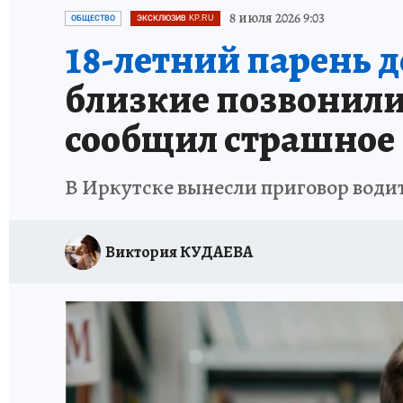
ПРОИСШЕСТВИЯ
АФИША
ИСПЫТАНО Н
8 июля 2026 9:03
ОБЩЕСТВО
ЭКСКЛЮЗИВ KP.RU
18-летний парень д
близкие позвонили
сообщил страшное
В Иркутске вынесли приговор водит
Виктория КУДАЕВА