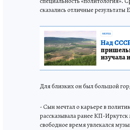
специальность «политология». 
сказались отличные результаты 
НАУКА
Над СССР
пришельце
изучала 
Для близких он был большой горд
- Сын мечтал о карьере в полити
рассказывала ранее КП-Иркутск 
свободное время увлекался музы