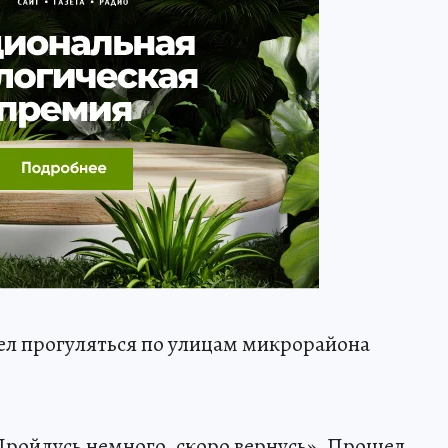
ел прогуляться по улицам микрорайона
«Пройдусь немного, скоро вернусь». Прошел