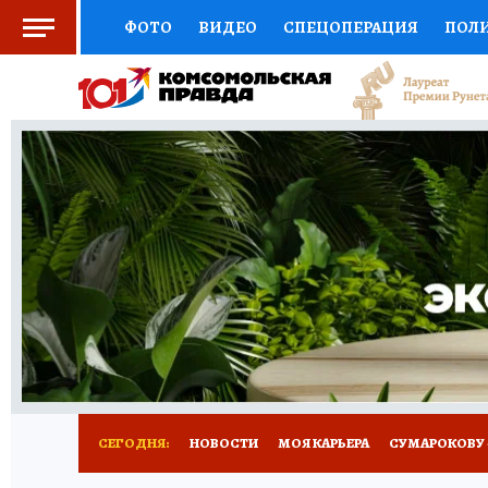
ФОТО
ВИДЕО
СПЕЦОПЕРАЦИЯ
ПОЛ
СОЦПОДДЕРЖКА
НАУКА
АФИША
СП
ВЫБОР ЭКСПЕРТОВ
ДОКТОР
ФИНАНС
КНИЖНАЯ ПОЛКА
ПРОГНОЗЫ НА СПОРТ
ПРЕСС-ЦЕНТР
НЕДВИЖИМОСТЬ
ТЕЛЕ
РАДИО КП
РЕКЛАМА
ТЕСТЫ
НОВОЕ 
СЕГОДНЯ:
НОВОСТИ
МОЯ КАРЬЕРА
СУМАРОКОВУ -