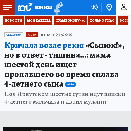
НОВОСТИ
МОЯ КАРЬЕРА
СУМАРОКОВУ - 90
ТОЛЬКО У НАС
ВОЕН
8 июля 2026 6:06
ОБЩЕСТВО
KP.RU
Кричала возле реки:
«Сынок!»,
но в ответ - тишина...: мама
шестой день ищет
пропавшего во время сплава
4-летнего сына
ФОТО
Под Иркутском шестые сутки идут поиски
4-летнего мальчика и двоих мужчин