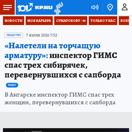
НОВОСТИ
МОЯ КАРЬЕРА
СУМАРОКОВУ - 90
ТОЛЬКО У НАС
ВОЕН
7 июля 2026 7:52
ОБЩЕСТВО
«Налетели на торчащую
арматуру»:
инспектор ГИМС
спас трех сибирячек,
перевернувшихся с сапборда
ВИДЕО
В Ангарске инспектор ГИМС спас трех
женщин, перевернувшихся с сапборда