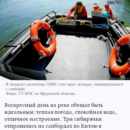
В Ангарске инспектор ГИМС спас трех женщин, перевернувшихся
с сапборда.
Фото:
ГУ МЧС по Иркутской области.
Воскресный день на реке обещал быть
идеальным: теплая погода, спокойная вода,
отличное настроение. Три сибирячки
отправились на сапбордах по Китою в