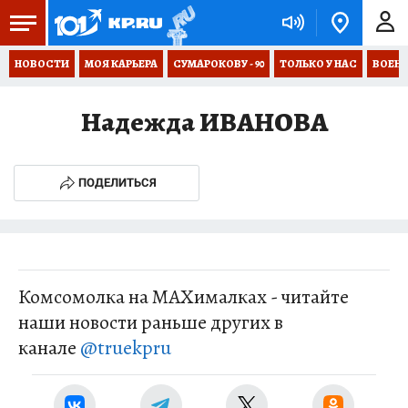
НОВОСТИ
МОЯ КАРЬЕРА
СУМАРОКОВУ - 90
ТОЛЬКО У НАС
ВОЕН
Надежда ИВАНОВА
ПОДЕЛИТЬСЯ
Комсомолка на MAXималках - читайте
наши новости раньше других в
канале
@truekpru