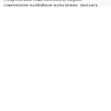
совершили разбойное нападение, пытаясь
угнать машину. Остановив автомобиль, они
заставили пересесть водителя на
пассажирское сиденье. Дальше преступники
выехали в безлюдное место и задушили куском
провода водителя, сообщает пресс-центр
прокуратуры Иркутской области.
В ходе следствия Денис Киселев и Александр
Тюрин признали свою вину. Суд назначил
Денису Киселеву наказание в виде 17 лет
лишения свободы, Александру Тюрину - 12 лет
с отбыванием наказания в исправительной
колонии строгого режима.