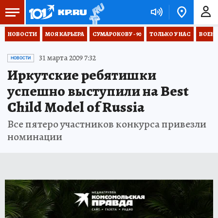
НОВОСТИ
МОЯ КАРЬЕРА
СУМАРОКОВУ - 90
ТОЛЬКО У НАС
ВОЕН
31 марта 2009 7:32
НОВОСТИ
Иркутские ребятишки
успешно выступили на Best
Child Model of Russia
Все пятеро участников конкурса привезли
номинации