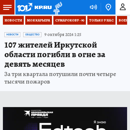
НОВОСТИ
МОЯ КАРЬЕРА
СУМАРОКОВУ - 90
ТОЛЬКО У НАС
ВОЕН
9 октября 2024 1:25
НОВОСТИ
ОБЩЕСТВО
107 жителей Иркутской
области погибли в огне за
девять месяцев
За три квартала потушили почти четыре
тысячи пожаров