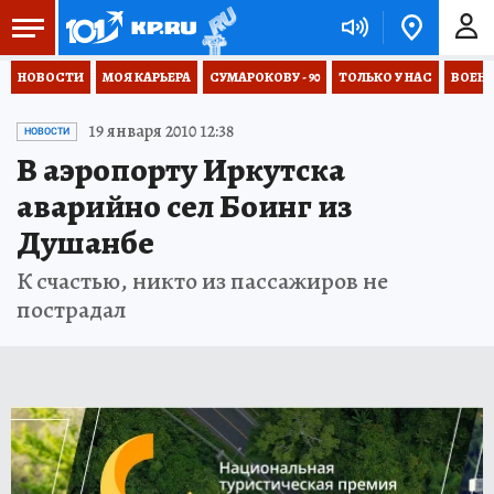
НОВОСТИ
МОЯ КАРЬЕРА
СУМАРОКОВУ - 90
ТОЛЬКО У НАС
ВОЕН
19 января 2010 12:38
НОВОСТИ
В аэропорту Иркутска
аварийно сел Боинг из
Душанбе
К счастью, никто из пассажиров не
пострадал