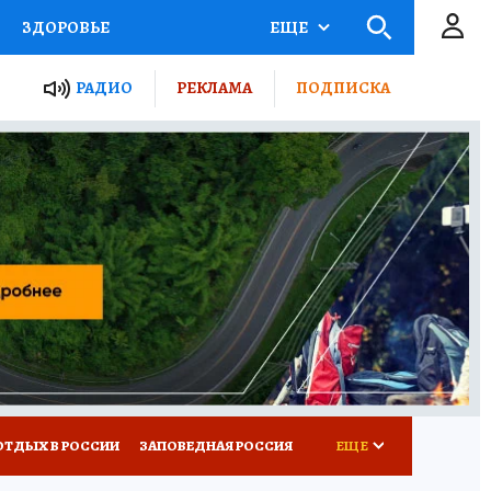
ЗДОРОВЬЕ
ЕЩЕ
ЫЕ ПРОЕКТЫ РОССИИ
РАДИО
РЕКЛАМА
ПОДПИСКА
КРЕТЫ
ПУТЕВОДИТЕЛЬ
 ЖЕЛЕЗА
ТУРИЗМ
Д ПОТРЕБИТЕЛЯ
ВСЕ О КП
ОТДЫХ В РОССИИ
ЗАПОВЕДНАЯ РОССИЯ
ЕЩЕ