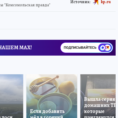
Источник:
kp.ru
ы "Комсомольская правда"
 НАШЕМ MAX!
ПОДПИСЫВАЙТЕСЬ
Вышла серия
домашних ТВ
Если добавить
которые
е лоси
мёд в горячий
приглянутся 