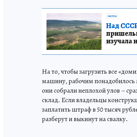
НАУКА
Над СССР
пришельце
изучала 
На то, чтобы загрузить все «дом
машину, рабочим понадобилось 
они собрали неплохой улов – сра
склад. Если владельцы конструкц
заплатить штраф в 50 тысяч рубл
разберут и выкинут на свалку.