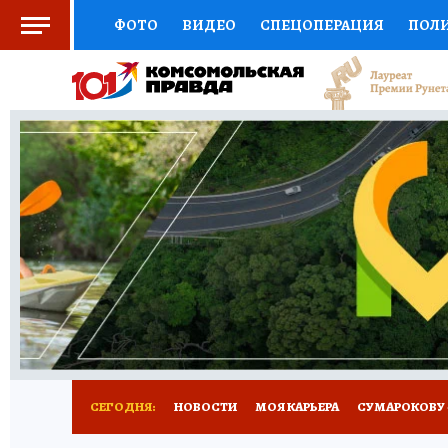
ФОТО
ВИДЕО
СПЕЦОПЕРАЦИЯ
ПОЛ
СОЦПОДДЕРЖКА
НАУКА
АФИША
СП
ВЫБОР ЭКСПЕРТОВ
ДОКТОР
ФИНАНС
КНИЖНАЯ ПОЛКА
ПРОГНОЗЫ НА СПОРТ
ПРЕСС-ЦЕНТР
НЕДВИЖИМОСТЬ
ТЕЛЕ
РАДИО КП
РЕКЛАМА
ТЕСТЫ
НОВОЕ 
СЕГОДНЯ:
НОВОСТИ
МОЯ КАРЬЕРА
СУМАРОКОВУ -