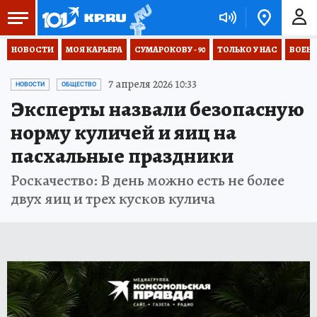
НОВОСТИ
МОЯ КАРЬЕРА
СУМАРОКОВУ - 90
ТОЛЬКО У НАС
ВОЕН
7 апреля 2026 10:33
НОВОСТИ
ОБЩЕСТВО
Эксперты назвали безопасную
норму куличей и яиц на
пасхальные праздники
Роскачество: В день можно есть не более
двух яиц и трех кусков кулича