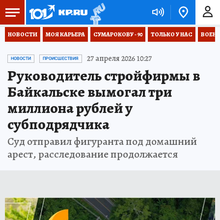
НОВОСТИ
МОЯ КАРЬЕРА
СУМАРОКОВУ - 90
ТОЛЬКО У НАС
ВОЕН
27 апреля 2026 10:27
НОВОСТИ
ПРОИСШЕСТВИЯ
Руководитель стройфирмы в
Байкальске вымогал три
миллиона рублей у
субподрядчика
Суд отправил фигуранта под домашний
арест, расследование продолжается