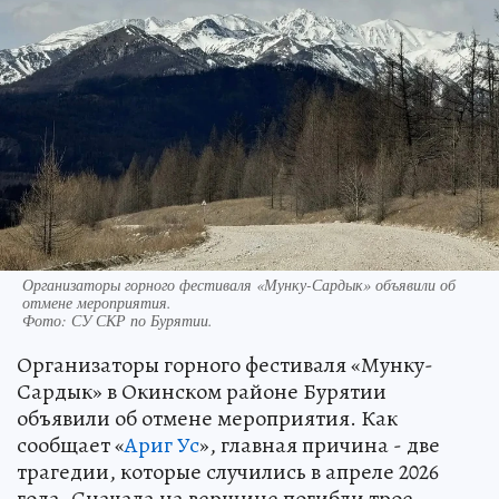
Организаторы горного фестиваля «Мунку-Сардык» объявили об
отмене мероприятия.
Фото:
СУ СКР по Бурятии.
Организаторы горного фестиваля «Мунку-
Сардык» в Окинском районе Бурятии
объявили об отмене мероприятия. Как
сообщает «
Ариг Ус
», главная причина - две
трагедии, которые случились в апреле 2026
года. Сначала на вершине погибли трое