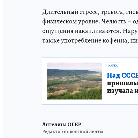
Длительный стресс, тревога, гне
физическом уровне. Челюсть – од
ощущения накапливаются. Наруш
также употребление кофеина, ни
НАУКА
Над СССР
пришельце
изучала 
Ангелина ОГЕР
Редактор новостной ленты