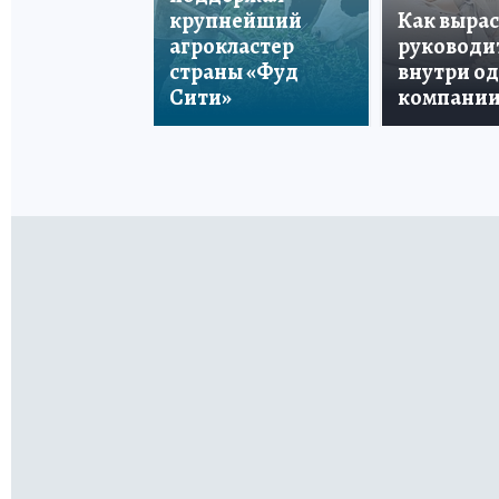
крупнейший
Как вырас
агрокластер
руководи
страны «Фуд
внутри о
Сити»
компани