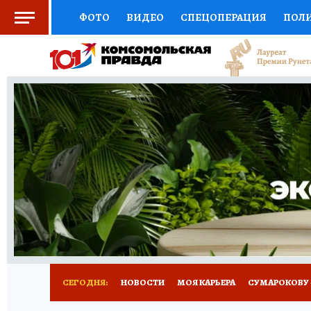
ФОТО
ВИДЕО
СПЕЦОПЕРАЦИЯ
ПОЛ
СОЦПОДДЕРЖКА
НАУКА
АФИША
СП
ВЫБОР ЭКСПЕРТОВ
ДОКТОР
ФИНАНС
КНИЖНАЯ ПОЛКА
ПРОГНОЗЫ НА СПОРТ
ПРЕСС-ЦЕНТР
НЕДВИЖИМОСТЬ
ТЕЛЕ
РАДИО КП
РЕКЛАМА
ТЕСТЫ
НОВОЕ 
СЕГОДНЯ:
НОВОСТИ
МОЯ КАРЬЕРА
СУМАРОКОВУ -