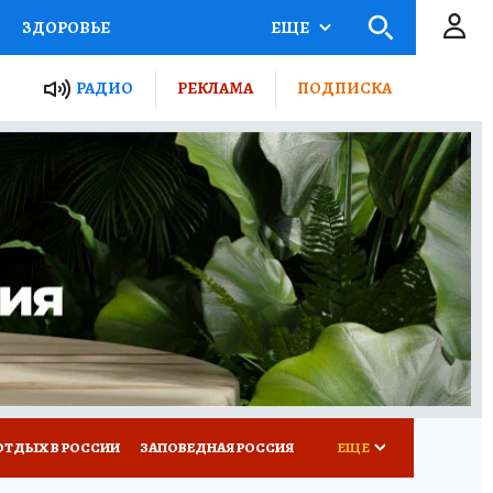
ЗДОРОВЬЕ
ЕЩЕ
ЫЕ ПРОЕКТЫ РОССИИ
РАДИО
РЕКЛАМА
ПОДПИСКА
КРЕТЫ
ПУТЕВОДИТЕЛЬ
 ЖЕЛЕЗА
ТУРИЗМ
Д ПОТРЕБИТЕЛЯ
ВСЕ О КП
ОТДЫХ В РОССИИ
ЗАПОВЕДНАЯ РОССИЯ
ЕЩЕ