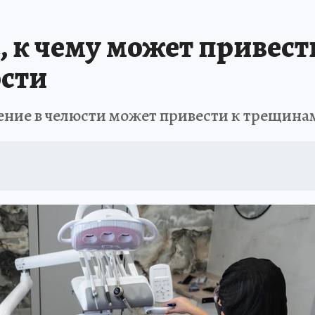
А СЕБЕ
, к чему может привес
юсти
ние в челюсти может привести к трещинам