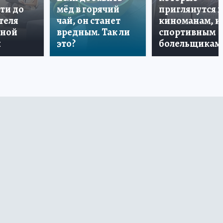
ти до
мёд в горячий
приглянутся 
теля
чай, он станет
киноманам, и
дной
вредным. Так ли
спортивным
и
это?
болельщикам