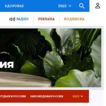
ЗДОРОВЬЕ
ЕЩЕ
ЫЕ ПРОЕКТЫ РОССИИ
РАДИО
РЕКЛАМА
ПОДПИСКА
КРЕТЫ
ПУТЕВОДИТЕЛЬ
 ЖЕЛЕЗА
ТУРИЗМ
Д ПОТРЕБИТЕЛЯ
ВСЕ О КП
ОТДЫХ В РОССИИ
ЗАПОВЕДНАЯ РОССИЯ
ЕЩЕ