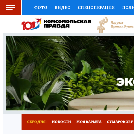
ФОТО
ВИДЕО
СПЕЦОПЕРАЦИЯ
ПОЛ
СОЦПОДДЕРЖКА
НАУКА
АФИША
СП
ВЫБОР ЭКСПЕРТОВ
ДОКТОР
ФИНАНС
КНИЖНАЯ ПОЛКА
ПРОГНОЗЫ НА СПОРТ
ПРЕСС-ЦЕНТР
НЕДВИЖИМОСТЬ
ТЕЛЕ
РАДИО КП
РЕКЛАМА
ТЕСТЫ
НОВОЕ 
СЕГОДНЯ:
НОВОСТИ
МОЯ КАРЬЕРА
СУМАРОКОВУ -