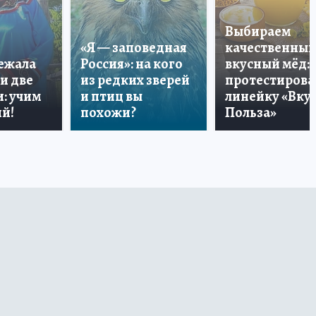
Выбираем
«Я — заповедная
качественный
лежала
Россия»: на кого
вкусный мёд:
и две
из редких зверей
протестирова
: учим
и птиц вы
линейку «Вкус
й!
похожи?
Польза»