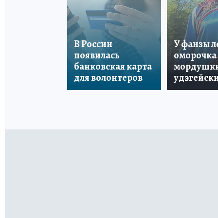
В России
У фанзы 
появилась
оморочка 
банковская карта
мордушки
для волонтеров
удэгейски