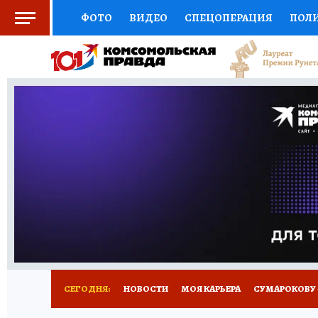
ФОТО
ВИДЕО
СПЕЦОПЕРАЦИЯ
ПОЛ
СОЦПОДДЕРЖКА
НАУКА
АФИША
СП
ВЫБОР ЭКСПЕРТОВ
ДОКТОР
ФИНАНС
КНИЖНАЯ ПОЛКА
ПРОГНОЗЫ НА СПОРТ
ПРЕСС-ЦЕНТР
НЕДВИЖИМОСТЬ
ТЕЛЕ
РАДИО КП
РЕКЛАМА
ТЕСТЫ
НОВОЕ 
СЕГОДНЯ:
НОВОСТИ
МОЯ КАРЬЕРА
СУМАРОКОВУ -