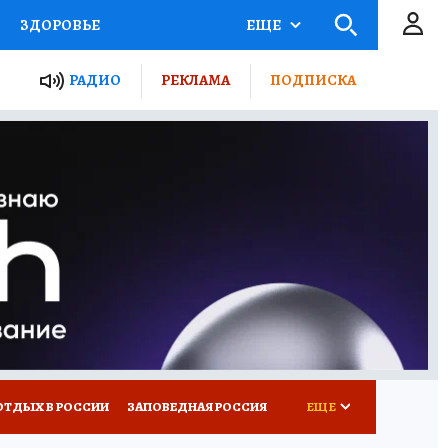
ЗДОРОВЬЕ
ЕЩЕ
ЫЕ ПРОЕКТЫ РОССИИ
РАДИО
РЕКЛАМА
ПОДПИСКА
КРЕТЫ
ПУТЕВОДИТЕЛЬ
 ЖЕЛЕЗА
ТУРИЗМ
Д ПОТРЕБИТЕЛЯ
ВСЕ О КП
ОТДЫХ В РОССИИ
ЗАПОВЕДНАЯ РОССИЯ
ЕЩЕ