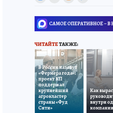
САМОЕ ОПЕРАТИВНОЕ – В
ЧИТАЙТЕ
ТАКЖЕ:
В России назовут
«Фермера года»:
проект КП
поддержал
крупнейший
Как вырас
агрокластер
руководи
страны «Фуд
внутри о
Сити»
компани