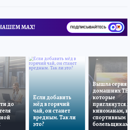
 НАШЕМ MAX!
ПОДПИСЫВАЙТЕСЬ
Вышла серия
домашних ТВ
Если добавить
которые
ти до
мёд в горячий
приглянутся 
теля
чай, он станет
киноманам, и
дной
вредным. Так ли
спортивным
и
это?
болельщикам