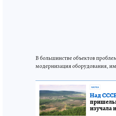
В большинстве объектов пробле
модернизация оборудования, и
НАУКА
Над СССР
пришельце
изучала 