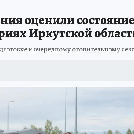
А СЕБЕ
ания оценили состояни
ориях Иркутской област
дготовке к очередному отопительному сез